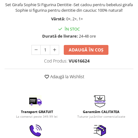
Set Girafa Sophie Si Figurina Dentitie -Set cadou pentru bebelusi girafa
LEGO Art
Sophie si figurina pentru dentitie din cauciuc 100% natural!
LEGO Creator Expert
Vârstă:
0+, 2+, 1+
LEGO Architecture
ÎN STOC
LEGO Ideas
Durată de livrare:
24-48 ore
LEGO Speed Champions
ADAUGĂ ÎN COȘ
Cod Produs:
VU616624
Adaugă la Wishlist
Transport GRATUIT
Garantăm CALITATEA
La comenzi peste 349.99 lei
Tuturor jucăriilor comercializate