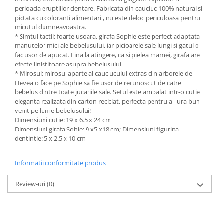
perioada eruptiilor dentare. Fabricata din cauciuc 100% natural si
pictata cu coloranti alimentari , nu este deloc periculoasa pentru
micutul dumneavoastra.
* Simtul tactil: foarte usoara, girafa Sophie este perfect adaptata
manutelor mici ale bebelusului, iar picioarele sale lungi si gatul o
fac usor de apucat. Fina la atingere, ca si pielea mamei, girafa are
efecte linistitoare asupra bebelusului.
* Mirosul: mirosul aparte al cauciucului extras din arborele de
Hevea o face pe Sophie sa fie usor de recunoscut de catre
bebelus dintre toate jucariile sale. Setul este ambalat intr-o cutie
eleganta realizata din carton reciclat, perfecta pentru a-i ura bun-
venit pe lume bebelusului!
Dimensiuni cutie: 19 x 6.5 x 24 cm
Dimensiuni girafa Sohie: 9 x5 x18 cm; Dimensiuni figurina
dentintie: 5 x 2.5 x 10 cm
Informatii conformitate produs
Review-uri
(0)