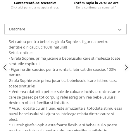
Contactează-ne telefonic!
Livrăm rapid în 24/48 de ore
Click aici pentru a ne apela direct.
De la confirmarea comenzii*
Descriere
Set cadou pentru bebelusi girafa Sophie si figurina pentru
dentitie din cauciuc 100% natural!
Setul contine:
- Girafa Sophie, prima jucarie a bebelusului care stimuleaza toate
simturile copilului.
- Figurina din cauciuc pentru rontait, fabricat din cauciuc 100%
natural!
Girafa Sophie este prima jucarie a bebelusului care-i stimuleaza
toate simturile!
* Vederea : datorita petelor sale de culoare inchisa, contrastante
care se gasesc pe tot corpul girafei atrag privirea bebelusului si
devin un obiect familiar si linistitor.
* Auzul: dotata cu un fluier, este amuzanta si totodata stimuleaza
auzul bebelusului si il ajuta sa inteleaga relatia dintre cauza si
efect.
* Gustul: girafa Sophie este foarte flexibila si bebelusul o poate
mesteca, este ideala pentru calmarea gingiilor copilului in