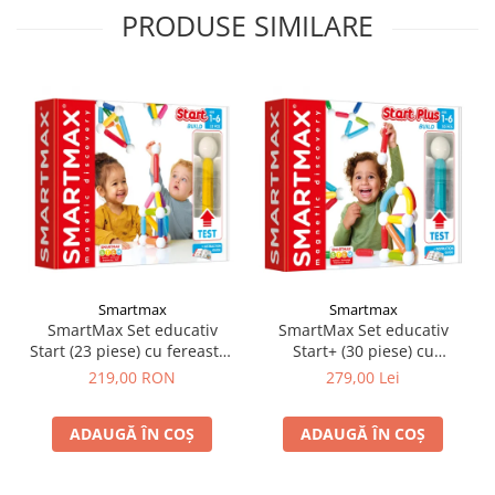
PRODUSE SIMILARE
Smartmax
Smartmax
SmartMax Set educativ
SmartMax Set educativ
Start (23 piese) cu fereastra
Start+ (30 piese) cu
de test
fereastra de test
219,00 RON
279,00 Lei
ADAUGĂ ÎN COȘ
ADAUGĂ ÎN COȘ