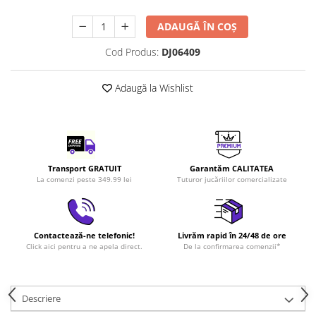
LEGO Art
ADAUGĂ ÎN COȘ
LEGO Creator Expert
Cod Produs:
DJ06409
LEGO Architecture
LEGO Ideas
Adaugă la Wishlist
LEGO Speed Champions
Transport GRATUIT
Garantăm CALITATEA
La comenzi peste 349.99 lei
Tuturor jucăriilor comercializate
Contactează-ne telefonic!
Livrăm rapid în 24/48 de ore
Click aici pentru a ne apela direct.
De la confirmarea comenzii*
Descriere