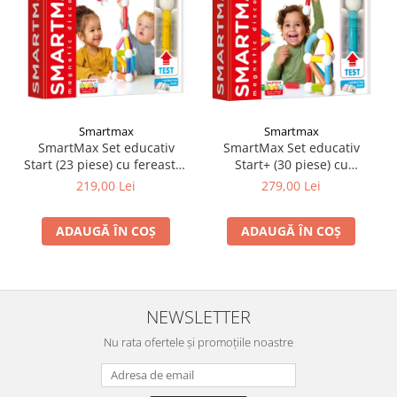
Smartmax
Smartmax
SmartMax Set educativ
SmartMax Set educativ
Start (23 piese) cu fereastra
Start+ (30 piese) cu
de test
fereastra de test
219,00 Lei
279,00 Lei
ADAUGĂ ÎN COȘ
ADAUGĂ ÎN COȘ
NEWSLETTER
Nu rata ofertele și promoțiile noastre