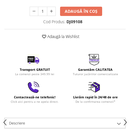
LEGO Art
ADAUGĂ ÎN COȘ
LEGO Creator Expert
Cod Produs:
DJ09108
LEGO Architecture
LEGO Ideas
Adaugă la Wishlist
LEGO Speed Champions
Transport GRATUIT
Garantăm CALITATEA
La comenzi peste 349.99 lei
Tuturor jucăriilor comercializate
Contactează-ne telefonic!
Livrăm rapid în 24/48 de ore
Click aici pentru a ne apela direct.
De la confirmarea comenzii*
Descriere