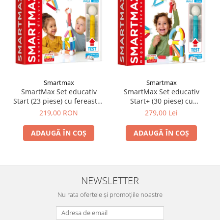
Smartmax
Smartmax
SmartMax Set educativ
SmartMax Set educativ
Start (23 piese) cu fereastra
Start+ (30 piese) cu
de test
fereastra de test
219,00 RON
279,00 Lei
ADAUGĂ ÎN COȘ
ADAUGĂ ÎN COȘ
NEWSLETTER
Nu rata ofertele și promoțiile noastre