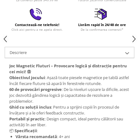
La comenzi peste 349.99 lei
Tuturor jucăriilor comercializate
Contactează-ne telefonic!
Livrăm rapid în 24/48 de ore
Click aici pentru a ne apela direct.
De la confirmarea comenzii*
Descriere
Joc Magnetic Fluturi – Provocare logică și distracție pentru
cei mici! 🦋
Obiectivul jocului
:
Așază toate piesele magnetice pe tablă astfel
încât fiecare fluture să apară în ferestrele rotunde.
60 de provocări progresive
:
De la niveluri ușoare la dificile, acest
joc dezvoltă gândirea logică și capacitatea de rezolvare a
problemelor.
Ghid cu soluții inclus
:
Pentru a sprijini copiii în procesul de
învățare și a le oferi feedback constructiv.
Portabil și practic
:
Design compact, ideal pentru călătorii sau
activități în aer liber.
📦
Specificații
:
Vârsta recomandată
:
4+ ani