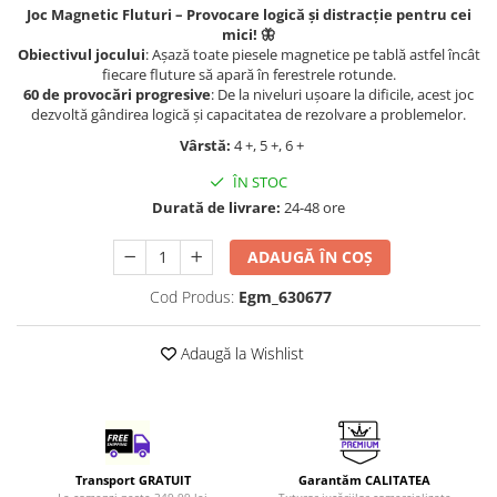
Joc Magnetic Fluturi – Provocare logică și distracție pentru cei
LEGO Art
mici! 🦋
LEGO Creator Expert
Obiectivul jocului
:
Așază toate piesele magnetice pe tablă astfel încât
fiecare fluture să apară în ferestrele rotunde.
LEGO Architecture
60 de provocări progresive
:
De la niveluri ușoare la dificile, acest joc
dezvoltă gândirea logică și capacitatea de rezolvare a problemelor.
LEGO Ideas
Vârstă:
4 +, 5 +, 6 +
LEGO Speed Champions
ÎN STOC
Durată de livrare:
24-48 ore
ADAUGĂ ÎN COȘ
Cod Produs:
Egm_630677
Adaugă la Wishlist
Transport GRATUIT
Garantăm CALITATEA