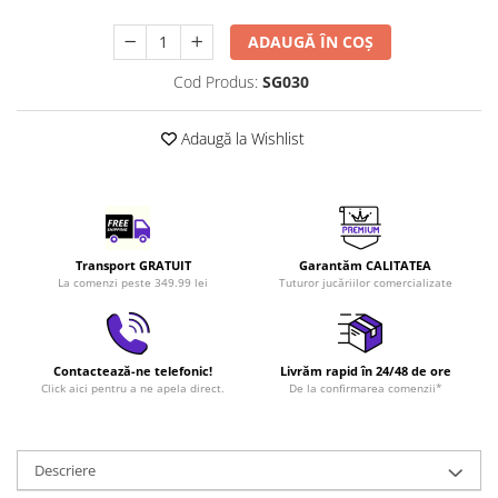
LEGO Art
ADAUGĂ ÎN COȘ
LEGO Creator Expert
Cod Produs:
SG030
LEGO Architecture
LEGO Ideas
Adaugă la Wishlist
LEGO Speed Champions
Transport GRATUIT
Garantăm CALITATEA
La comenzi peste 349.99 lei
Tuturor jucăriilor comercializate
Contactează-ne telefonic!
Livrăm rapid în 24/48 de ore
Click aici pentru a ne apela direct.
De la confirmarea comenzii*
Descriere