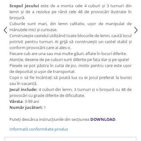
Scopul jocului
este de a monta cele 4 cuburi și 3 turnuri din
lemn și de a rezolva pe rând cele 48 de provocări ilustrate în
broșură.
Cuburile sunt mari, din lemn calitativ, ușor de manipulat de
mânuțele mici și curioase.
Construiește castelul utilizând toate blocurile de lemn, caută locul
potrivit pentru turnuri. Ai grijă să construiești un castel stabil și
conform provocării care ai ales-o.
Fiecare cub are una sau mai multe găuri, aflate în locuri diferite.
Atenție, desene de pe cuburi sunt diferite pe fața dar și pe spate!
Piesele se pot păstra în cutia de joc, motiv pentru care este ușor
de depozitat și ușor de transportat.
Copii o să fie încântați să poată lua cu ei jocul preferat la bunici
sau în vacanță.
Jocul include:
4 cuburi din lemn, 3 turnuri și o broșură cu 48 de
provocări cu grade diferite de dificultate.
Vârsta
: 3-99 ani
Număr jucători:
1
Puteți descărca instrucțiunile din secțiunea
DOWNLOAD
.
Informatii conformitate produs