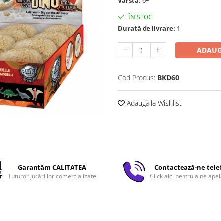
Vârstă:
6+
ÎN STOC
Durată de livrare:
1
ADAUG
Cod Produs:
BKD60
Adaugă la Wishlist
Garantăm CALITATEA
Contactează-ne tele
Tuturor jucăriilor comercializate
Click aici pentru a ne apel