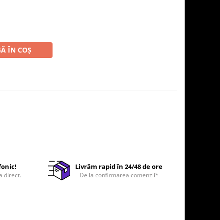
Ă ÎN COȘ
fonic!
Livrăm rapid în 24/48 de ore
a direct.
De la confirmarea comenzii*