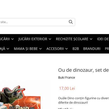
UCĂRII
JUCĂRII EXTERIOR
RECHIZITE ȘCOLARE
IDEI D
AJĂ
MAMA ȘI BEBE
ACCESORII
B2B
BRANDURI
PR
Ou de dinozaur, set de
Buki France
17,00 Lei
Ouăle Dino conțin figurine cu diver
diferite de dinozauri!