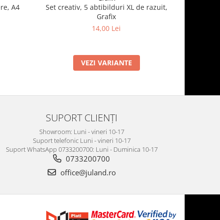
re, A4
Set creativ, 5 abtibilduri XL de razuit,
Cauldron 
Grafix
14,00 Lei
VEZI VARIANTE
SUPORT CLIENȚI
Showroom: Luni - vineri 10-17
Suport telefonic Luni - vineri 10-17
Suport WhatsApp 0733200700: Luni - Duminica 10-17
0733200700
office@juland.ro