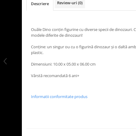
Review-uri
(0)
Descriere
LEGO Art
LEGO Creator Expert
LEGO Architecture
Ouăle Dino conțin figurine cu diverse specii de dinozauri. 
LEGO Ideas
modele diferite de dinozauri!
LEGO Speed Champions
Conține: un singur ou cu o figurină dinozaur și o daltă am
plastic.
Dimensiuni: 10.00 x 05.00 x 06.00 cm
Vârstă recomandată 6 ani+
Informatii conformitate produs