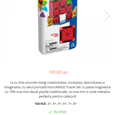
Jocuri cu unicorni
Jucării de baie
LEGO Creator
Jocuri educative pentru
Jocuri cu dinozauri
Jucării de pluș
LEGO Friends
școală/grădiniță
LEGO Ninjago
Agende
LEGO Minecraft
Cărţi de colorat, activități, apa
LEGO DREAMZzz
Accesorii diverse
LEGO Star Wars
LEGO Gabby s Dollhouse
LEGO Harry Potter
LEGO Marvel Super Heroes
LEGO Super Heroes DC
109,00 Lei
LEGO Super Mario
Ia cu tine oriunde mergi creativitatea, invatarea, dezvoltarea si
imaginatia, cu setul portabil microMAGS Travel Set cu piese magnetice
LEGO Jurassic World
cu 75% mai mici decat placile traditionale, ce vine intr-o cutie metalica
LEGO Sonic the Hedgehog
perfecta pentru calatorii!
LEGO Wicked
Vârstă:
3+, 4+, 5+, 6+, 7+, 8+
LEGO Animal Crossing
ÎN STOC