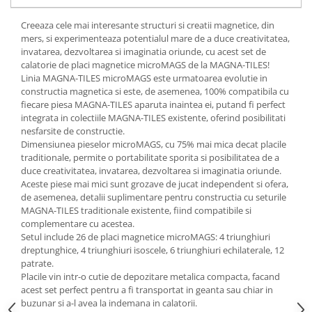
Creeaza cele mai interesante structuri si creatii magnetice, din
mers, si experimenteaza potentialul mare de a duce creativitatea,
invatarea, dezvoltarea si imaginatia oriunde, cu acest set de
calatorie de placi magnetice microMAGS de la MAGNA-TILES!
Linia MAGNA-TILES microMAGS este urmatoarea evolutie in
constructia magnetica si este, de asemenea, 100% compatibila cu
fiecare piesa MAGNA-TILES aparuta inaintea ei, putand fi perfect
integrata in colectiile MAGNA-TILES existente, oferind posibilitati
nesfarsite de constructie.
Dimensiunea pieselor microMAGS, cu 75% mai mica decat placile
traditionale, permite o portabilitate sporita si posibilitatea de a
duce creativitatea, invatarea, dezvoltarea si imaginatia oriunde.
Aceste piese mai mici sunt grozave de jucat independent si ofera,
de asemenea, detalii suplimentare pentru constructia cu seturile
MAGNA-TILES traditionale existente, fiind compatibile si
complementare cu acestea.
Setul include 26 de placi magnetice microMAGS: 4 triunghiuri
dreptunghice, 4 triunghiuri isoscele, 6 triunghiuri echilaterale, 12
patrate.
Placile vin intr-o cutie de depozitare metalica compacta, facand
acest set perfect pentru a fi transportat in geanta sau chiar in
buzunar si a-l avea la indemana in calatorii.