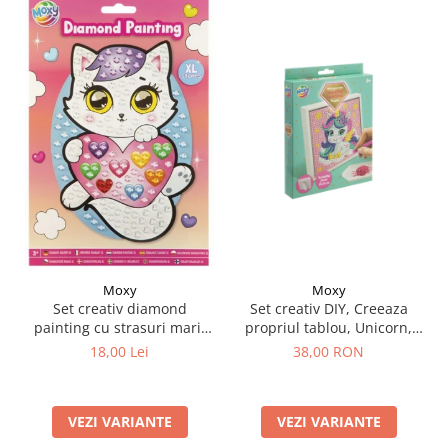
Moxy
Moxy
Set creativ DIY, Creeaza
Set creativ diamond
propriul tablou, Unicorn,
painting cu strasuri mari,
Moxy
A5
38,00 RON
18,00 Lei
VEZI VARIANTE
VEZI VARIANTE