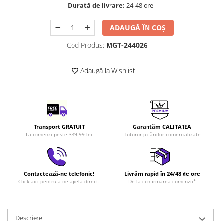
Durată de livrare:
24-48 ore
LEGO Art
LEGO Creator Expert
ADAUGĂ ÎN COȘ
LEGO Architecture
Cod Produs:
MGT-244026
LEGO Ideas
LEGO Speed Champions
Adaugă la Wishlist
Transport GRATUIT
Garantăm CALITATEA
La comenzi peste 349.99 lei
Tuturor jucăriilor comercializate
Contactează-ne telefonic!
Livrăm rapid în 24/48 de ore
Click aici pentru a ne apela direct.
De la confirmarea comenzii*
Descriere