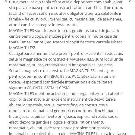
Cutia metalica din tabla ofera atat o depozitare convenabila, cat
si o placa de baza pentru constructii atunci cand te afli pe drum,
facand din acest set un insotitor obligatoriu pentru calatoriile in
familie – fie cu avionul, trenul sau cu masina, sau, de asemenea,
atunci cand se asteapta in restaurante!
MAGNA-TILES sunt folosite in scoli, gradinite, locuri de joaca, in
centre pentru copii, in muzee pentru copii si in multe case din
toata lumea. Parintii, educatorii si copiii de toate varstele iubesc
MAGNA-TILES!
Castigatoare a nenumarate premii pentru excelenta in educatie,
seturile magnetice de constructie MAGNA-TILES sunt locul unde
matematica, stiinta, creativitatea si imaginatia se intalnesc.
Seturile magnetice de constructie MAGNA-TILES sunt sigure
pentru copii, nu contin BPA, ftalati, PVC, latex sau materiale
toxice, respectand standardele internationale de calitate si
siguranta CE, EN71, ASTM si CPSIA.
MAGNA-TILES mentine activ timp indelungat interesul si atentia
copiilor si constituie un excelent instrument de dezvoltare a
abilitatilor spatiale, tactile, motorii fine, de constructie si
modelare, matematice si geometrice, coordonarii ochi-mana.
Incurajeaza copiii sa invete prin joaca, explorand relatia cauza-
efect, dezvolta gandirea logica si critica, rationamentul
matematic, abilitatile de rezolvare a problemelor spatiale,
imaginatia si creativitatea. In plus, MAGNA-TILES face ca invatarea