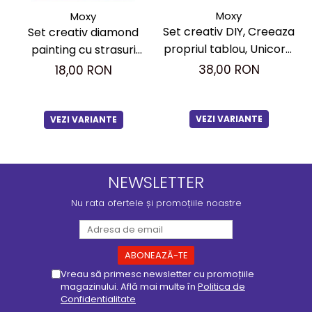
Moxy
Moxy
Set creativ DIY, Creeaza
Set creativ diamond
propriul tablou, Unicorn,
painting cu strasuri
Moxy
mari, A5
38,00 RON
18,00 RON
VEZI VARIANTE
VEZI VARIANTE
NEWSLETTER
Nu rata ofertele și promoțiile noastre
Vreau să primesc newsletter cu promoțiile
magazinului. Află mai multe în
Politica de
Confidentialitate