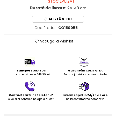
STOC EPUIZAT
LEGO Art
Durată de livrare:
24-48 ore
LEGO Creator Expert
ALERTĂ STOC
LEGO Architecture
Cod Produs:
CG150055
LEGO Ideas
LEGO Speed Champions
Adaugă la Wishlist
Transport GRATUIT
Garantăm CALITATEA
La comenzi peste 349.99 lei
Tuturor jucăriilor comercializate
Contactează-ne telefonic!
Livrăm rapid în 24/48 de ore
Click aici pentru a ne apela direct.
De la confirmarea comenzii*