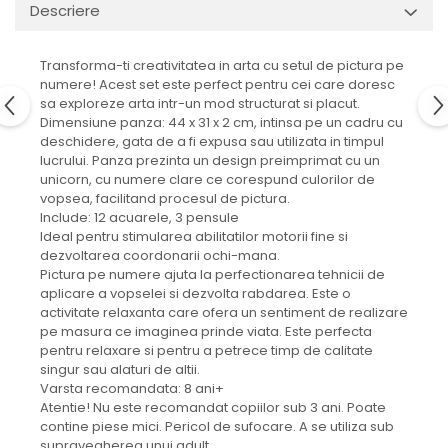
Descriere
Transforma-ti creativitatea in arta cu setul de pictura pe
numere! Acest set este perfect pentru cei care doresc
sa exploreze arta intr-un mod structurat si placut.
Dimensiune panza: 44 x 31 x 2 cm, intinsa pe un cadru cu
deschidere, gata de a fi expusa sau utilizata in timpul
lucrului. Panza prezinta un design preimprimat cu un
unicorn, cu numere clare ce corespund culorilor de
vopsea, facilitand procesul de pictura.
Include: 12 acuarele, 3 pensule
Ideal pentru stimularea abilitatilor motorii fine si
dezvoltarea coordonarii ochi-mana.
Pictura pe numere ajuta la perfectionarea tehnicii de
aplicare a vopselei si dezvolta rabdarea. Este o
activitate relaxanta care ofera un sentiment de realizare
pe masura ce imaginea prinde viata. Este perfecta
pentru relaxare si pentru a petrece timp de calitate
singur sau alaturi de altii.
Varsta recomandata: 8 ani+
Atentie! Nu este recomandat copiilor sub 3 ani. Poate
contine piese mici. Pericol de sufocare. A se utiliza sub
supravegherea unui adult.