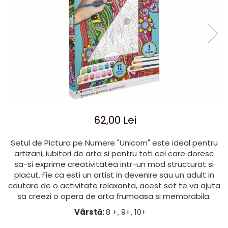
Jocuri cu unicorni
Jucării de baie
LEGO Creator
Jocuri educative pentru
Jocuri cu dinozauri
Jucării de pluș
LEGO Friends
școală/grădiniță
LEGO Ninjago
Agende
LEGO Minecraft
Cărţi de colorat, activități, apa
LEGO DREAMZzz
Accesorii diverse
LEGO Star Wars
LEGO Gabby s Dollhouse
LEGO Harry Potter
62,00 Lei
LEGO Marvel Super Heroes
Setul de Pictura pe Numere "Unicorn" este ideal pentru
LEGO Super Heroes DC
artizani, iubitori de arta si pentru toti cei care doresc
LEGO Super Mario
sa-si exprime creativitatea intr-un mod structurat si
LEGO Jurassic World
placut. Fie ca esti un artist in devenire sau un adult in
cautare de o activitate relaxanta, acest set te va ajuta
LEGO Sonic the Hedgehog
sa creezi o opera de arta frumoasa si memorabila.
LEGO Wicked
Vârstă:
8 +, 9+, 10+
LEGO Animal Crossing