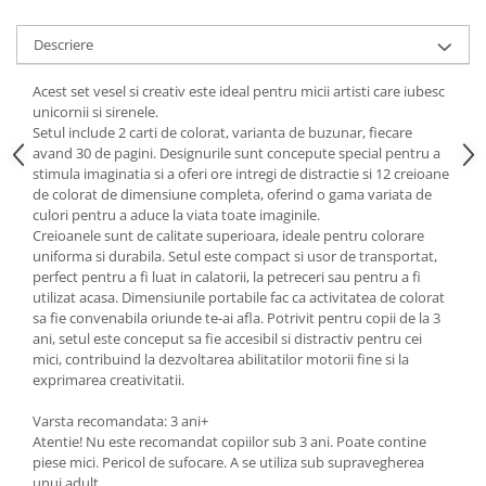
Descriere
Acest set vesel si creativ este ideal pentru micii artisti care iubesc
unicornii si sirenele.
Setul include 2 carti de colorat, varianta de buzunar, fiecare
avand 30 de pagini. Designurile sunt concepute special pentru a
stimula imaginatia si a oferi ore intregi de distractie si 12 creioane
de colorat de dimensiune completa, oferind o gama variata de
culori pentru a aduce la viata toate imaginile.
Creioanele sunt de calitate superioara, ideale pentru colorare
uniforma si durabila. Setul este compact si usor de transportat,
perfect pentru a fi luat in calatorii, la petreceri sau pentru a fi
utilizat acasa. Dimensiunile portabile fac ca activitatea de colorat
sa fie convenabila oriunde te-ai afla. Potrivit pentru copii de la 3
ani, setul este conceput sa fie accesibil si distractiv pentru cei
mici, contribuind la dezvoltarea abilitatilor motorii fine si la
exprimarea creativitatii.
Varsta recomandata: 3 ani+
Atentie! Nu este recomandat copiilor sub 3 ani. Poate contine
piese mici. Pericol de sufocare. A se utiliza sub supravegherea
unui adult.