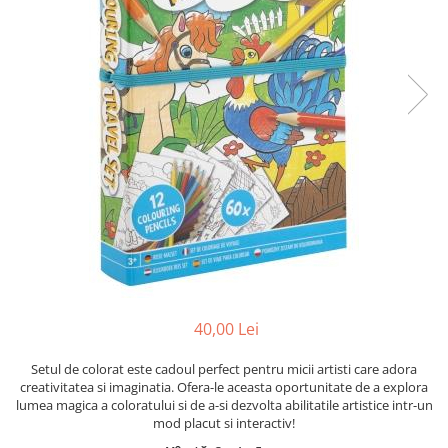
Jocuri cu unicorni
Jucării de baie
LEGO Creator
Jocuri educative pentru
Jocuri cu dinozauri
Jucării de pluș
LEGO Friends
școală/grădiniță
LEGO Ninjago
Agende
LEGO Minecraft
Cărţi de colorat, activități, apa
LEGO DREAMZzz
Accesorii diverse
LEGO Star Wars
LEGO Gabby s Dollhouse
LEGO Harry Potter
LEGO Marvel Super Heroes
LEGO Super Heroes DC
LEGO Super Mario
40,00 Lei
LEGO Jurassic World
Setul de colorat este cadoul perfect pentru micii artisti care adora
LEGO Sonic the Hedgehog
creativitatea si imaginatia. Ofera-le aceasta oportunitate de a explora
LEGO Wicked
lumea magica a coloratului si de a-si dezvolta abilitatile artistice intr-un
mod placut si interactiv!
LEGO Animal Crossing