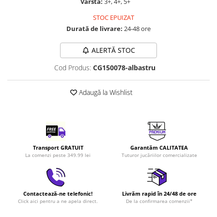
Vârstă:
3+, 4+, 5+
LEGO Art
STOC EPUIZAT
LEGO Creator Expert
Durată de livrare:
24-48 ore
LEGO Architecture
ALERTĂ STOC
LEGO Ideas
Cod Produs:
CG150078-albastru
LEGO Speed Champions
Adaugă la Wishlist
Transport GRATUIT
Garantăm CALITATEA
La comenzi peste 349.99 lei
Tuturor jucăriilor comercializate
Contactează-ne telefonic!
Livrăm rapid în 24/48 de ore
Click aici pentru a ne apela direct.
De la confirmarea comenzii*