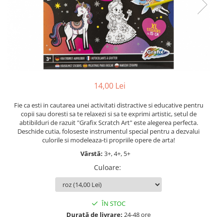
Jocuri cu unicorni
Jucării de baie
LEGO Creator
Jocuri educative pentru
Jocuri cu dinozauri
Jucării de pluș
LEGO Friends
școală/grădiniță
LEGO Ninjago
Agende
LEGO Minecraft
Cărţi de colorat, activități, apa
LEGO DREAMZzz
Accesorii diverse
LEGO Star Wars
14,00 Lei
LEGO Gabby s Dollhouse
Fie ca esti in cautarea unei activitati distractive si educative pentru
LEGO Harry Potter
copii sau doresti sa te relaxezi si sa te exprimi artistic, setul de
LEGO Marvel Super Heroes
abtibilduri de razuit "Grafix Scratch Art" este alegerea perfecta.
Deschide cutia, foloseste instrumentul special pentru a dezvalui
LEGO Super Heroes DC
culorile si modeleaza-ti propriile opere de arta!
LEGO Super Mario
Vârstă:
3+, 4+, 5+
LEGO Jurassic World
Culoare
:
LEGO Sonic the Hedgehog
LEGO Wicked
ÎN STOC
LEGO Animal Crossing
Durată de livrare:
24-48 ore