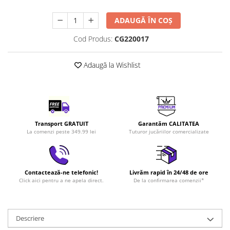
LEGO Art
ADAUGĂ ÎN COȘ
LEGO Creator Expert
Cod Produs:
CG220017
LEGO Architecture
LEGO Ideas
Adaugă la Wishlist
LEGO Speed Champions
Transport GRATUIT
Garantăm CALITATEA
La comenzi peste 349.99 lei
Tuturor jucăriilor comercializate
Contactează-ne telefonic!
Livrăm rapid în 24/48 de ore
Click aici pentru a ne apela direct.
De la confirmarea comenzii*
Descriere