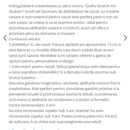
Imbogateste-ti creativitatea cu setul nostru "Grafix Scratch Art
Stickers"! Acest set fascinant de abbtibilduri de razuit, cu modele
variate si instrumentul pentru razuit este perfect pentru toti cei
care iubesc sa creeze si sa se exprime artistic. Ideal pentru
dezvoltarea abilitatilor creative si motorii, acest set ofera o
activitate plina de distractie si invatare.
Continutul setului:
5 abtibilduri XL de razuit: Fiecare abtibild are aproximativ 15 cm si
este decorat cu modele diferite care devin vizibile doar atunci
cand sunt razuite. Modelele sunt variate, oferind o gama de
optiuni pentru personalizare si design.
1 instrument pentru razuit: Stiloul special inclus este ideal pentru
a razui suprafata stickerelelor si a dezvalui culorile ascunse sub
stratul superior.
Dezvolta gandirea imaginativa, rabdarea, abilitatile motorii fine si
creativitatea. Este perfect pentru stimularea gandirii artistice si a
perceptiei vizuale si promoveaza atentia la detalii, coordonarea
ochi-mana si abilitatile de combinare a culorilor si formelor.
Varsta recomandata: 3 ani+
Nu este recomandat copiilor sub 3 ani. Atentie! Nu este
recomandat copiilor sub 3 ani. Poate contine piese mici. Pericol
de sufocare. A se utiliza sub supravegherea unui adult.