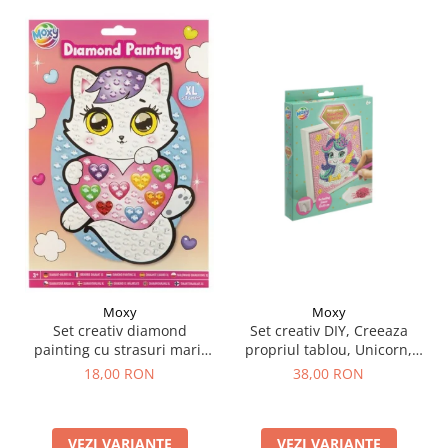
Moxy
Moxy
Set creativ DIY, Creeaza
Set creativ diamond
propriul tablou, Unicorn,
painting cu strasuri mari,
Moxy
A5
38,00 RON
18,00 RON
VEZI VARIANTE
VEZI VARIANTE