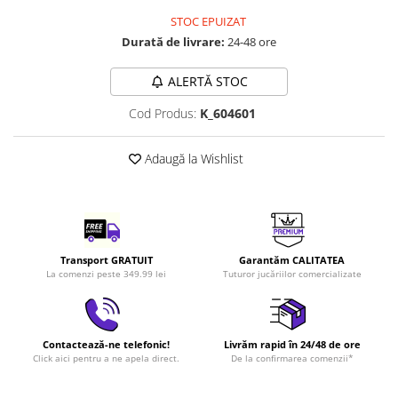
LEGO Art
STOC EPUIZAT
Durată de livrare:
24-48 ore
LEGO Creator Expert
LEGO Architecture
ALERTĂ STOC
LEGO Ideas
Cod Produs:
K_604601
LEGO Speed Champions
Adaugă la Wishlist
Transport GRATUIT
Garantăm CALITATEA
La comenzi peste 349.99 lei
Tuturor jucăriilor comercializate
Contactează-ne telefonic!
Livrăm rapid în 24/48 de ore
Click aici pentru a ne apela direct.
De la confirmarea comenzii*