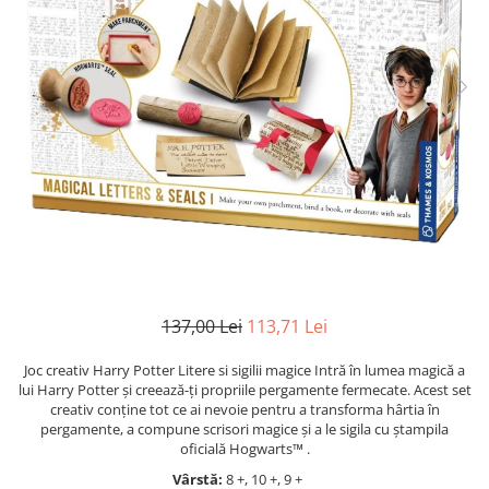
Jocuri cu unicorni
Jucării de baie
LEGO Creator
Jocuri educative pentru
Jocuri cu dinozauri
Jucării de pluș
LEGO Friends
școală/grădiniță
LEGO Ninjago
Agende
LEGO Minecraft
Cărţi de colorat, activități, apa
LEGO DREAMZzz
Accesorii diverse
LEGO Star Wars
LEGO Gabby s Dollhouse
LEGO Harry Potter
LEGO Marvel Super Heroes
LEGO Super Heroes DC
137,00 Lei
113,71 Lei
LEGO Super Mario
Joc creativ Harry Potter Litere si sigilii magice Intră în lumea magică a
LEGO Jurassic World
lui Harry Potter și creează-ți propriile pergamente fermecate. Acest set
LEGO Sonic the Hedgehog
creativ conține tot ce ai nevoie pentru a transforma hârtia în
pergamente, a compune scrisori magice și a le sigila cu ștampila
LEGO Wicked
oficială Hogwarts™ .
LEGO Animal Crossing
Vârstă:
8 +, 10 +, 9 +