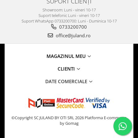
SUPORT CLIENȚI
Showroom: Luni - vineri 10-17
Suport telefonic Luni - vineri 10-17
Suport WhatsApp 0733200700: Luni - Duminica 10-17
0733200700
office@juland.ro
MAGAZINUL MEU
CLIENTI
DATE COMERCIALE
©Copyright SC JULAND BY OTI SRL 2026
Platforma E-commerce
by Gomag