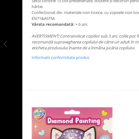
Setul conține 15 coli predesenate, stickere și decoruri pentr
LEGO Art
hârtie.
Confecționat din materiale non-toxice, cu vopsele non-to
LEGO Creator Expert
EN71&ASTM.
Vârsta recomandată:
+ 6 ani.
LEGO Architecture
LEGO Ideas
AVERTISMENT! Contraindicat copiilor sub 3 ani, colile pot fi 
recomandă supravegherea copilului de către un adult în timp
LEGO Speed Champions
eticheta produsului înainte de a înmâna jucăria copilului.
Informatii conformitate produs