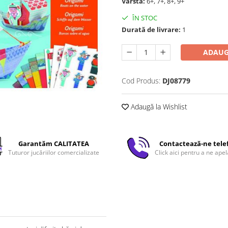
Vârstă:
6+, 7+, 8+, 9+
ÎN STOC
Durată de livrare:
1
ADAUG
Cod Produs:
DJ08779
Adaugă la Wishlist
Garantăm CALITATEA
Contactează-ne tele
Tuturor jucăriilor comercializate
Click aici pentru a ne apel