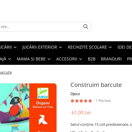
UCĂRII
JUCĂRII EXTERIOR
RECHIZITE ȘCOLARE
IDEI D
AJĂ
MAMA ȘI BEBE
ACCESORII
B2B
BRANDURI
PR
barcute
Construim barcute
Djeco
1 Review
61,00 Lei
Setul conține 15 coli predesenate, st