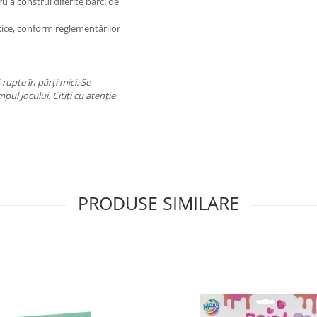
u a construi diferite bărci de
xice, conform reglementărilor
rupte în părți mici. Se
ul jocului. Citiți cu atenție
PRODUSE SIMILARE