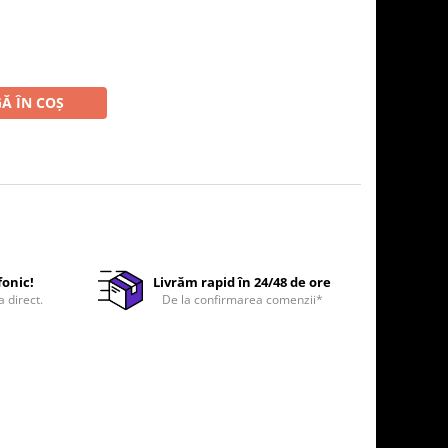
Ă ÎN COȘ
fonic!
Livrăm rapid în 24/48 de ore
a direct.
De la confirmarea comenzii*