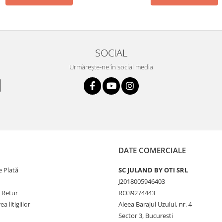
SOCIAL
Urmărește-ne în social media
DATE COMERCIALE
 Plată
SC JULAND BY OTI SRL
J2018005946403
e Retur
RO39274443
a litigiilor
Aleea Barajul Uzului, nr. 4
Sector 3, Bucuresti