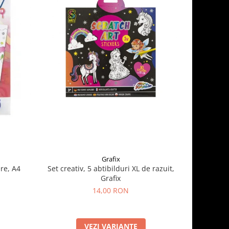
Grafix
re, A4
Set creativ, 5 abtibilduri XL de razuit,
Super s
Grafix
14,00 RON
VEZI VARIANTE