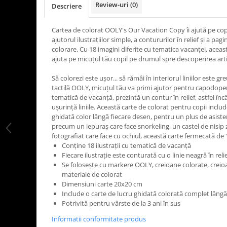
Review-uri
(0)
Descriere
LEGO Art
LEGO Creator Expert
Cartea de colorat OOLY's Our Vacation Copy îi ajută pe copi
ajutorul ilustrațiilor simple, a contururilor în relief și a pa
LEGO Architecture
colorare. Cu 18 imagini diferite cu tematica vacanței, această
LEGO Ideas
ajuta pe micuțul tău copil pe drumul spre descoperirea artis
LEGO Speed Champions
Să colorezi este ușor... să rămâi în interiorul liniilor este g
tactilă OOLY, micuțul tău va primi ajutor pentru capodopera
tematică de vacanță, prezintă un contur în relief, astfel înc
ușurință liniile. Această carte de colorat pentru copii incl
ghidată color lângă fiecare desen, pentru un plus de asiste
precum un iepuraș care face snorkeling, un castel de nisip
fotografiat care face cu ochiul, această carte fermecată de 
Conține 18 ilustrații cu tematică de vacanță
Fiecare ilustrație este conturată cu o linie neagră în reli
Se folosește cu markere OOLY, creioane colorate, creioa
materiale de colorat
Dimensiuni carte 20x20 cm
Include o carte de lucru ghidată colorată complet lângă
Potrivită pentru vârste de la 3 ani în sus
Informatii conformitate produs