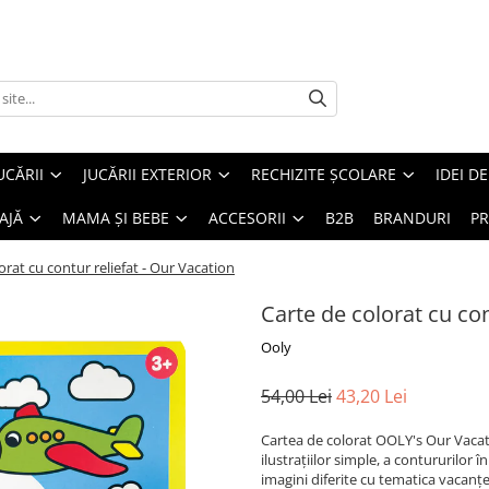
UCĂRII
JUCĂRII EXTERIOR
RECHIZITE ȘCOLARE
IDEI D
AJĂ
MAMA ȘI BEBE
ACCESORII
B2B
BRANDURI
PR
orat cu contur reliefat - Our Vacation
Carte de colorat cu con
Ooly
54,00 Lei
43,20 Lei
Cartea de colorat OOLY's Our Vacati
ilustrațiilor simple, a contururilor î
imagini diferite cu tematica vacanței