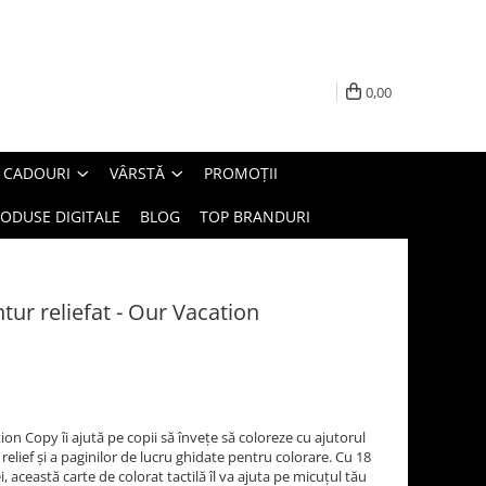
0,00
E CADOURI
VÂRSTĂ
PROMOȚII
ODUSE DIGITALE
BLOG
TOP BRANDURI
tur reliefat - Our Vacation
on Copy îi ajută pe copii să învețe să coloreze cu ajutorul
n relief și a paginilor de lucru ghidate pentru colorare. Cu 18
, această carte de colorat tactilă îl va ajuta pe micuțul tău