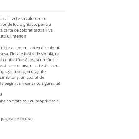
i să învețe să coloreze cu
ginilor de lucru ghidate pentru
 carte de colorat tactilă îl va
tului interior!
reu! Dar acum, cu cartea de colorat
 sa. Fiecare ilustrație simplă, cu
ât copilul tău să poată urmări cu
ude, de asemenea, o carte de lucru
nță. Și cu imagini drăguțe
 zâmbitor și un aparat de
18 pagini va încânta cu siguranță!
ef
ne colorate sau cu propriile tale
 pagina de colorat