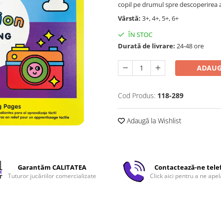
copil pe drumul spre descoperirea ar
Vârstă:
3+, 4+, 5+, 6+
ÎN STOC
Durată de livrare:
24-48 ore
ADAUG
Cod Produs:
118-289
Adaugă la Wishlist
Garantăm CALITATEA
Contactează-ne tele
Tuturor jucăriilor comercializate
Click aici pentru a ne apel