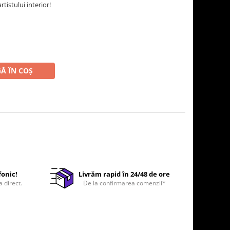
tistului interior!
Ă ÎN COȘ
fonic!
Livrăm rapid în 24/48 de ore
a direct.
De la confirmarea comenzii*