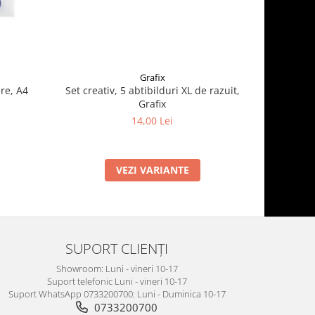
Grafix
re, A4
Set creativ, 5 abtibilduri XL de razuit,
Super s
Grafix
14,00 Lei
VEZI VARIANTE
SUPORT CLIENȚI
Showroom: Luni - vineri 10-17
Suport telefonic Luni - vineri 10-17
Suport WhatsApp 0733200700: Luni - Duminica 10-17
0733200700