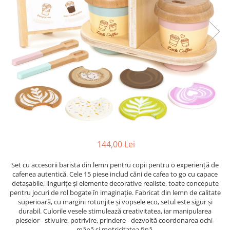
Jocuri cu unicorni
Jucării de baie
LEGO Creator
Jocuri educative pentru
Jocuri cu dinozauri
Jucării de pluș
LEGO Friends
școală/grădiniță
LEGO Ninjago
Agende
LEGO Minecraft
Cărţi de colorat, activități, apa
LEGO DREAMZzz
Accesorii diverse
LEGO Star Wars
LEGO Gabby s Dollhouse
LEGO Harry Potter
LEGO Marvel Super Heroes
LEGO Super Heroes DC
144,00 Lei
LEGO Super Mario
Set cu accesorii barista din lemn pentru copii pentru o experiență de
cafenea autentică. Cele 15 piese includ căni de cafea to go cu capace
LEGO Jurassic World
detașabile, lingurițe și elemente decorative realiste, toate concepute
LEGO Sonic the Hedgehog
pentru jocuri de rol bogate în imaginație. Fabricat din lemn de calitate
superioară, cu margini rotunjite și vopsele eco, setul este sigur și
LEGO Wicked
durabil. Culorile vesele stimulează creativitatea, iar manipularea
pieselor - stivuire, potrivire, prindere - dezvoltă coordonarea ochi-
LEGO Animal Crossing
mână și motricitatea fină.