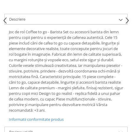
Descriere
Joc de rol Coffee to go - Barista Set cu accesorii barista din lemn
pentru copii pentru o experiență de cafenea autentică. Cele 15
piese includ căni de cafea to go cu capace detașabile, lingurițe și
elemente decorative realiste, toate concepute pentru jocuri de
rol bogate în imaginație. Fabricat din lemn de calitate superioară,
cu margini rotunjite și vopsele eco, setul este sigur și durabil.
Culorile vesele stimulează creativitatea, iar manipularea pieselor -
stivuire, potrivire, prindere - dezvoltă coordonarea ochi-mână și
motricitatea fină. Caracteristici principale: 15 piese complete -
căni to go, capace detașabile, lingurițe și accesorii barista realiste
Lemn de calitate premium - margini șlefuite, finisaj rezistent, sigur
pentru copii mici Design to go realist - replica fidelă a unui pahar
de cafea modern, cu capac Piese multifuncționale - stivuire,
potrivire și manipulare pentru dezvoltare motrică Vârsta
recomandată: +3 ani.
Informatii conformitate produs