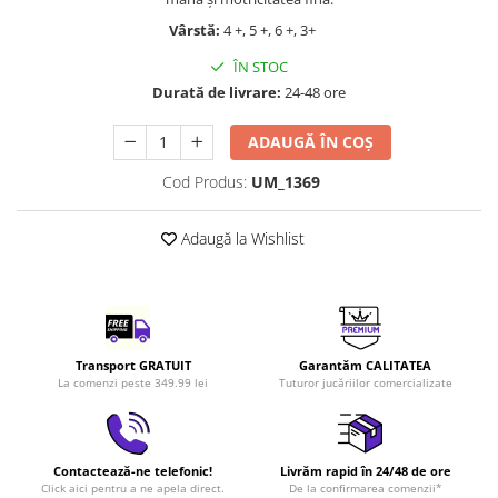
LEGO Art
Vârstă:
4 +, 5 +, 6 +, 3+
LEGO Creator Expert
ÎN STOC
LEGO Architecture
Durată de livrare:
24-48 ore
LEGO Ideas
ADAUGĂ ÎN COȘ
LEGO Speed Champions
Cod Produs:
UM_1369
Adaugă la Wishlist
Transport GRATUIT
Garantăm CALITATEA
La comenzi peste 349.99 lei
Tuturor jucăriilor comercializate
Contactează-ne telefonic!
Livrăm rapid în 24/48 de ore
Click aici pentru a ne apela direct.
De la confirmarea comenzii*