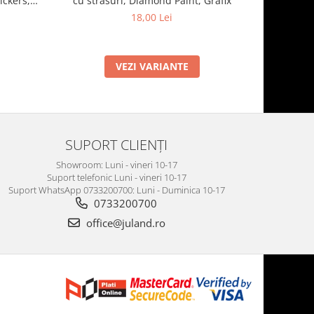
ickers,
cu strasuri, Diamond Paint, Grafix
18,00 Lei
VEZI VARIANTE
SUPORT CLIENȚI
Showroom: Luni - vineri 10-17
Suport telefonic Luni - vineri 10-17
Suport WhatsApp 0733200700: Luni - Duminica 10-17
0733200700
office@juland.ro