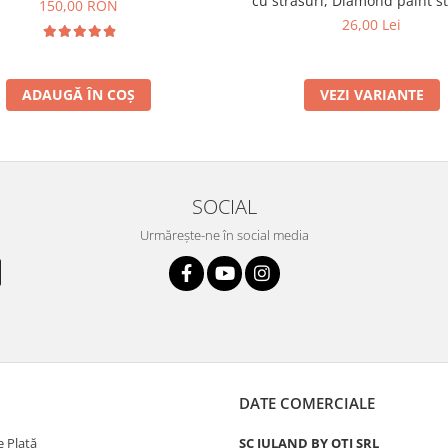
cu strasuri, Diamond paint st
150,00 RON
Grafix
26,00 Lei
ADAUGĂ ÎN COȘ
VEZI VARIANTE
SOCIAL
Urmărește-ne în social media
DATE COMERCIALE
 Plată
SC JULAND BY OTI SRL