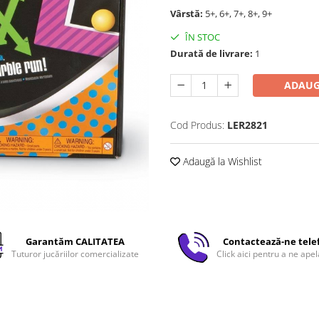
Vârstă:
5+, 6+, 7+, 8+, 9+
ÎN STOC
Durată de livrare:
1
ADAUG
Cod Produs:
LER2821
Adaugă la Wishlist
Garantăm CALITATEA
Contactează-ne tele
Tuturor jucăriilor comercializate
Click aici pentru a ne apel