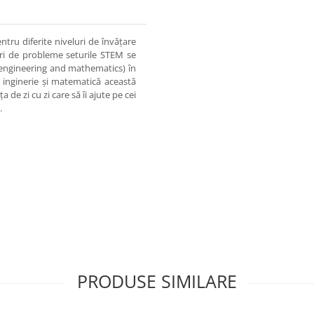
ntru diferite niveluri de învăţare
lvări de probleme seturile STEM se
engineering and mathematics) în
e, inginerie şi matematică această
e zi cu zi care să îi ajute pe cei
.
PRODUSE SIMILARE