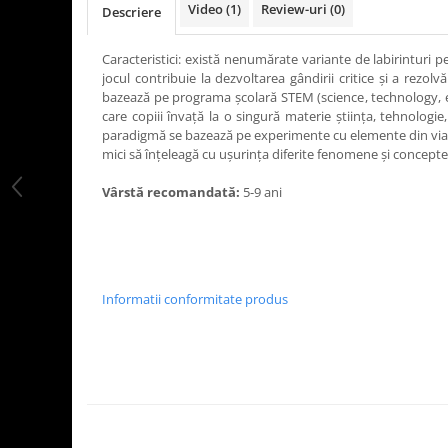
Video
(1)
Review-uri
(0)
Descriere
LEGO Art
LEGO Creator Expert
Caracteristici: există nenumărate variante de labirinturi pe
jocul contribuie la dezvoltarea gândirii critice şi a rezo
LEGO Architecture
bazează pe programa şcolară STEM (science, technology, 
LEGO Ideas
care copiii învaţă la o singură materie ştiinţa, tehnologi
paradigmă se bazează pe experimente cu elemente din viaţa d
LEGO Speed Champions
mici să înţeleagă cu uşurinţa diferite fenomene şi concepte
Vârstă recomandată:
5-9 ani
Informatii conformitate produs