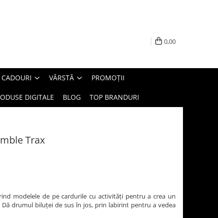
0,00
E CADOURI
VÂRSTĂ
PROMOȚII
ODUSE DIGITALE
BLOG
TOP BRANDURI
umble Trax
ind modelele de pe cardurile cu activităţi pentru a crea un
e. Dă drumul biluţei de sus în jos, prin labirint pentru a vedea