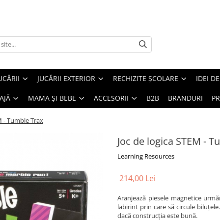
UCĂRII
JUCĂRII EXTERIOR
RECHIZITE ȘCOLARE
IDEI D
AJĂ
MAMA ȘI BEBE
ACCESORII
B2B
BRANDURI
PR
M - Tumble Trax
Joc de logica STEM - T
Learning Resources
214,00 Lei
Aranjează piesele magnetice urmăr
labirint prin care să circule biluţel
dacă construcţia este bună.