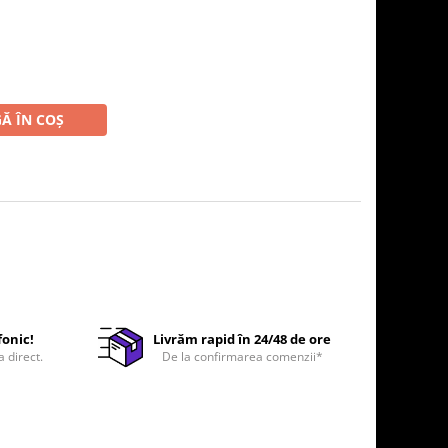
Ă ÎN COȘ
fonic!
Livrăm rapid în 24/48 de ore
a direct.
De la confirmarea comenzii*