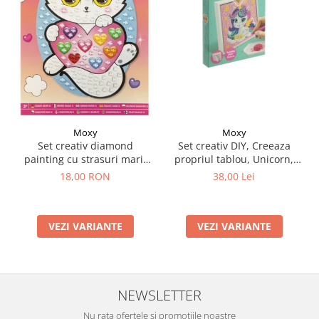
Moxy
Moxy
Set creativ DIY, Creeaza
Set creativ diamond
propriul tablou, Unicorn,
painting cu strasuri mari,
Moxy
A5
38,00 Lei
18,00 RON
VEZI VARIANTE
VEZI VARIANTE
NEWSLETTER
Nu rata ofertele și promoțiile noastre