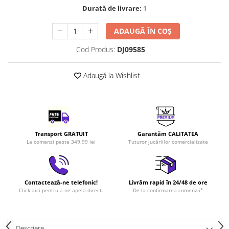
Durată de livrare:
1
LEGO Art
LEGO Creator Expert
ADAUGĂ ÎN COȘ
LEGO Architecture
Cod Produs:
DJ09585
LEGO Ideas
LEGO Speed Champions
Adaugă la Wishlist
Transport GRATUIT
Garantăm CALITATEA
La comenzi peste 349.99 lei
Tuturor jucăriilor comercializate
Contactează-ne telefonic!
Livrăm rapid în 24/48 de ore
Click aici pentru a ne apela direct.
De la confirmarea comenzii*
Descriere