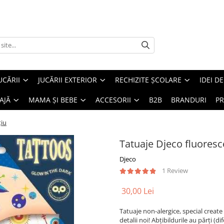
UCĂRII
JUCĂRII EXTERIOR
RECHIZITE ȘCOLARE
IDEI D
AJĂ
MAMA ȘI BEBE
ACCESORII
B2B
BRANDURI
PR
țiu
Tatuaje Djeco fluoresc
Djeco
1 Review
30,00 Lei
Tatuaje non-alergice, special create
detalii noi! Abțibildurile au părți (d