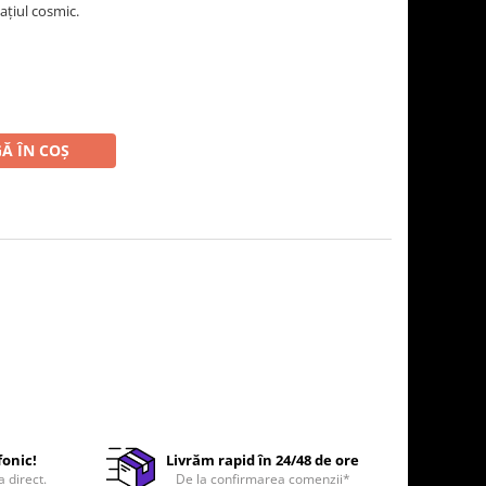
ațiul cosmic.
Ă ÎN COȘ
fonic!
Livrăm rapid în 24/48 de ore
a direct.
De la confirmarea comenzii*