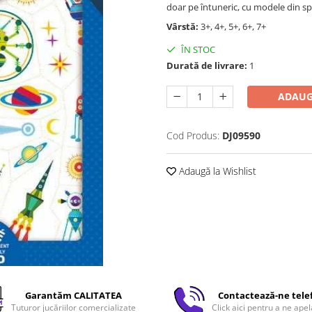
doar pe întuneric, cu modele din sp
Vârstă:
3+, 4+, 5+, 6+, 7+
ÎN STOC
Durată de livrare:
1
ADAUG
Cod Produs:
DJ09590
Adaugă la Wishlist
Garantăm CALITATEA
Contactează-ne tele
Tuturor jucăriilor comercializate
Click aici pentru a ne apel