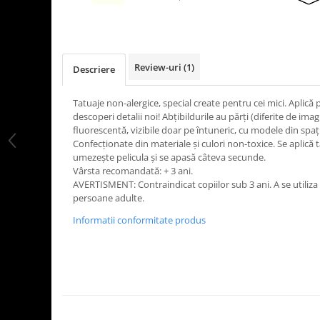
LEGO Art
LEGO Creator Expert
LEGO Architecture
Review-uri
(1)
Descriere
LEGO Ideas
LEGO Speed Champions
Tatuaje non-alergice, special create pentru cei mici. Aplică
descoperi detalii noi! Abțibildurile au părți (diferite de ima
fluorescentă, vizibile doar pe întuneric, cu modele din spaț
Confecționate din materiale și culori non-toxice. Se aplică t
umezește pelicula și se apasă câteva secunde.
Vârsta recomandată: + 3 ani.
AVERTISMENT: Contraindicat copiilor sub 3 ani. A se utiliz
persoane adulte.
Informatii conformitate produs