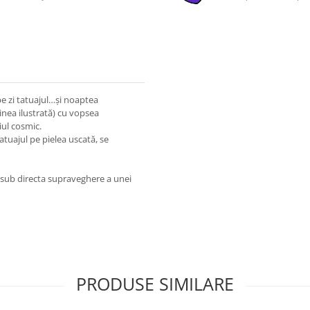
 pe zi tatuajul…și noaptea
ginea ilustrată) cu vopsea
iul cosmic.
atuajul pe pielea uscată, se
a sub directa supraveghere a unei
PRODUSE SIMILARE