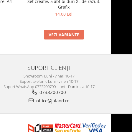
re, A4
Set creativ, 5 abtibilduri XL de razuit,
Cauldron 
Grafix
14,00 Lei
VEZI VARIANTE
SUPORT CLIENȚI
Showroom: Luni - vineri 10-17
Suport telefonic Luni - vineri 10-17
Suport WhatsApp 0733200700: Luni - Duminica 10-17
0733200700
office@juland.ro