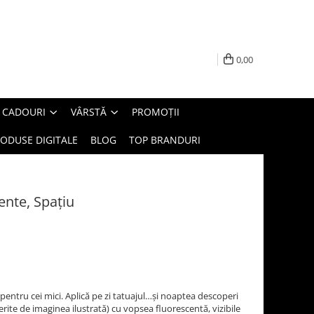
0,00
E CADOURI
VÂRSTĂ
PROMOȚII
ODUSE DIGITALE
BLOG
TOP BRANDURI
ente, Spațiu
 pentru cei mici. Aplică pe zi tatuajul…și noaptea descoperi
iferite de imaginea ilustrată) cu vopsea fluorescentă, vizibile