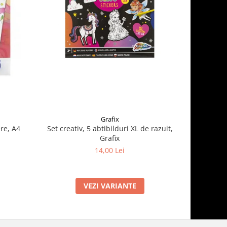
Grafix
re, A4
Set creativ, 5 abtibilduri XL de razuit,
Cauldron 
Grafix
14,00 Lei
VEZI VARIANTE