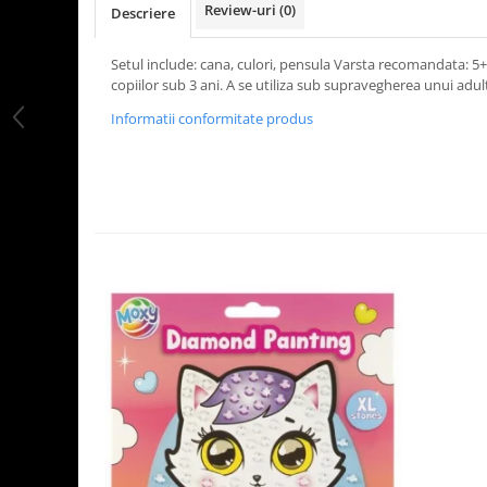
Review-uri
(0)
Descriere
LEGO Art
LEGO Creator Expert
Setul include: cana, culori, pensula Varsta recomandata: 
copiilor sub 3 ani. A se utiliza sub supravegherea unui adul
LEGO Architecture
Informatii conformitate produs
LEGO Ideas
LEGO Speed Champions