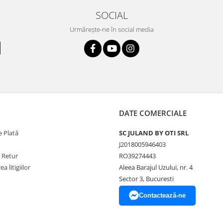
SOCIAL
Urmărește-ne în social media
DATE COMERCIALE
 Plată
SC JULAND BY OTI SRL
J2018005946403
e Retur
RO39274443
a litigiilor
Aleea Barajul Uzului, nr. 4
Sector 3, Bucuresti
Contactează-ne