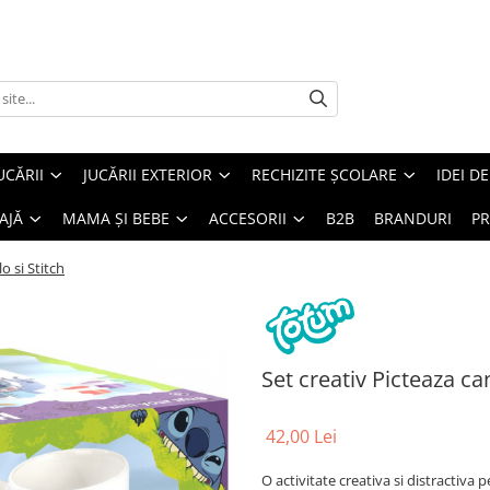
UCĂRII
JUCĂRII EXTERIOR
RECHIZITE ȘCOLARE
IDEI D
AJĂ
MAMA ȘI BEBE
ACCESORII
B2B
BRANDURI
PR
o si Stitch
Set creativ Picteaza can
42,00 Lei
O activitate creativa si distractiva 