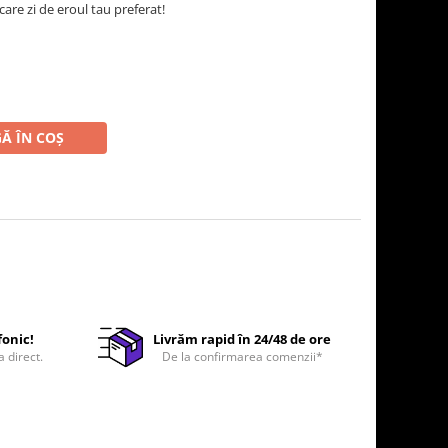
care zi de eroul tau preferat!
Ă ÎN COȘ
fonic!
Livrăm rapid în 24/48 de ore
a direct.
De la confirmarea comenzii*