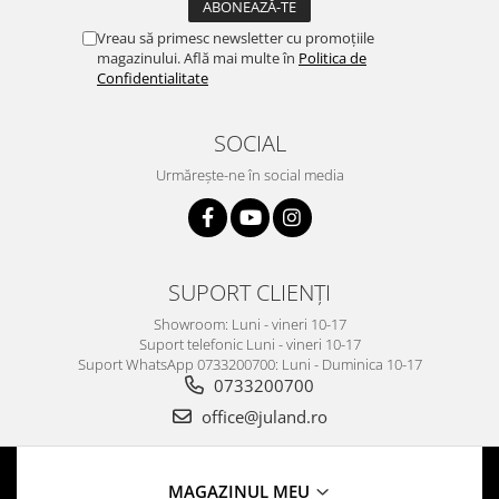
Vreau să primesc newsletter cu promoțiile
magazinului. Află mai multe în
Politica de
Confidentialitate
SOCIAL
Urmărește-ne în social media
SUPORT CLIENȚI
Showroom: Luni - vineri 10-17
Suport telefonic Luni - vineri 10-17
Suport WhatsApp 0733200700: Luni - Duminica 10-17
0733200700
office@juland.ro
MAGAZINUL MEU