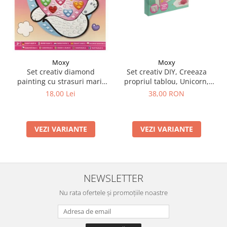
Moxy
Moxy
Set creativ DIY, Creeaza
Set creativ diamond
propriul tablou, Unicorn,
painting cu strasuri mari,
Moxy
A5
38,00 RON
18,00 Lei
VEZI VARIANTE
VEZI VARIANTE
NEWSLETTER
Nu rata ofertele și promoțiile noastre