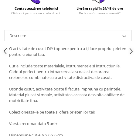
Contactează-ne telefonic!
Livrăm rapid în 24/48 de ore
Click aici pentru a ne apela direct.
De la confirmarea comenzii*
Descriere
O activitate de cusut DIY toppere pentru a-ți face propriul prieten
pentru creionul tau.
Cutia include toate materialele, instrumentele și instrucțiunile.
Cadoul perfect pentru intoarcerea la scoala si decorarea
creionelor, combinate cu o activitate distractiva de cusut.
Usor de cusut, activitate poate fi facuta impreuna cu parintele.
Material plusat si moale, activitatea aceasta dezvolta abilitate de
motricitate fina.
Colectioneaza-le pe toate si ofera prietenilor tai!
Varsta recomandata 5 ani+
Dimensiune cutie: 9 x 6 x 6 cm