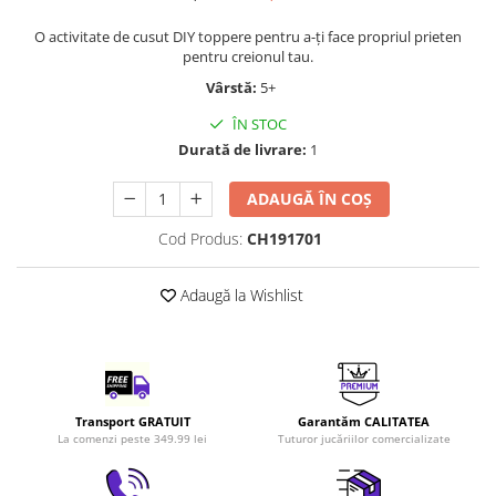
LEGO Art
O activitate de cusut DIY toppere pentru a-ți face propriul prieten
LEGO Creator Expert
pentru creionul tau.
LEGO Architecture
Vârstă:
5+
LEGO Ideas
ÎN STOC
Durată de livrare:
1
LEGO Speed Champions
ADAUGĂ ÎN COȘ
Cod Produs:
CH191701
Adaugă la Wishlist
Transport GRATUIT
Garantăm CALITATEA
La comenzi peste 349.99 lei
Tuturor jucăriilor comercializate