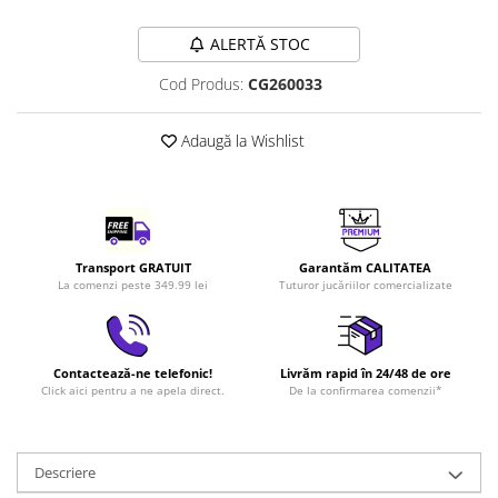
LEGO Art
ALERTĂ STOC
LEGO Creator Expert
Cod Produs:
CG260033
LEGO Architecture
LEGO Ideas
Adaugă la Wishlist
LEGO Speed Champions
Transport GRATUIT
Garantăm CALITATEA
La comenzi peste 349.99 lei
Tuturor jucăriilor comercializate
Contactează-ne telefonic!
Livrăm rapid în 24/48 de ore
Click aici pentru a ne apela direct.
De la confirmarea comenzii*
Descriere