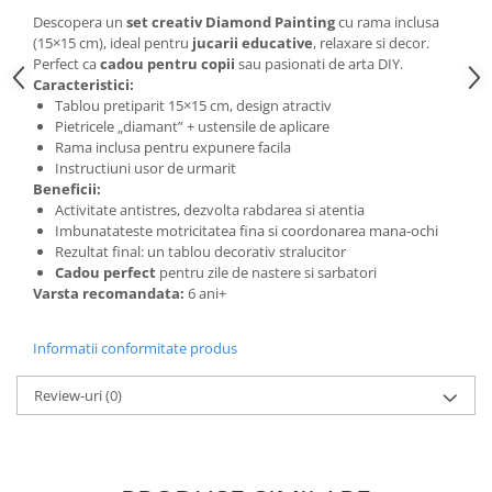
Descopera un
set creativ Diamond Painting
cu rama inclusa
(15×15 cm), ideal pentru
jucarii educative
, relaxare si decor.
Perfect ca
cadou pentru copii
sau pasionati de arta DIY.
Caracteristici:
Tablou pretiparit 15×15 cm, design atractiv
Pietricele „diamant” + ustensile de aplicare
Rama inclusa pentru expunere facila
Instructiuni usor de urmarit
Beneficii:
Activitate antistres, dezvolta rabdarea si atentia
Imbunatateste motricitatea fina si coordonarea mana‐ochi
Rezultat final: un tablou decorativ stralucitor
Cadou perfect
pentru zile de nastere si sarbatori
Varsta recomandata:
6 ani+
Informatii conformitate produs
Review-uri
(0)