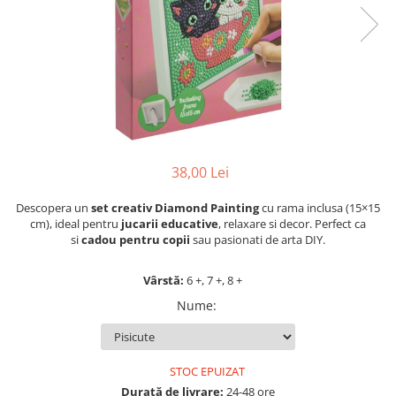
Jocuri cu unicorni
Jucării de baie
LEGO Creator
Jocuri educative pentru
Jocuri cu dinozauri
Jucării de pluș
LEGO Friends
școală/grădiniță
LEGO Ninjago
Agende
LEGO Minecraft
Cărţi de colorat, activități, apa
LEGO DREAMZzz
Accesorii diverse
LEGO Star Wars
LEGO Gabby s Dollhouse
38,00 Lei
LEGO Harry Potter
Descopera un
set creativ Diamond Painting
cu rama inclusa (15×15
LEGO Marvel Super Heroes
cm), ideal pentru
jucarii educative
, relaxare si decor. Perfect ca
si
cadou pentru copii
sau pasionati de arta DIY.
LEGO Super Heroes DC
LEGO Super Mario
Vârstă:
6 +, 7 +, 8 +
LEGO Jurassic World
Nume
:
LEGO Sonic the Hedgehog
LEGO Wicked
STOC EPUIZAT
LEGO Animal Crossing
Durată de livrare:
24-48 ore