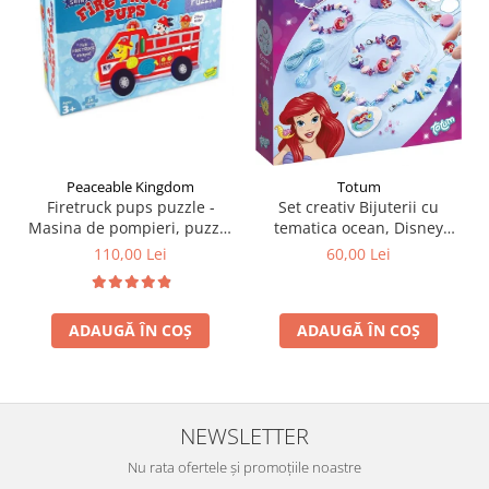
Peaceable Kingdom
Totum
Firetruck pups puzzle -
Set creativ Bijuterii cu
Masina de pompieri, puzzle
tematica ocean, Disney
mare de podea
Princess
110,00 Lei
60,00 Lei
ADAUGĂ ÎN COȘ
ADAUGĂ ÎN COȘ
NEWSLETTER
Nu rata ofertele și promoțiile noastre