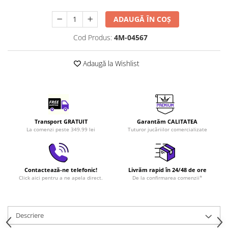
LEGO Art
ADAUGĂ ÎN COȘ
LEGO Creator Expert
Cod Produs:
4M-04567
LEGO Architecture
LEGO Ideas
Adaugă la Wishlist
LEGO Speed Champions
Transport GRATUIT
Garantăm CALITATEA
La comenzi peste 349.99 lei
Tuturor jucăriilor comercializate
Contactează-ne telefonic!
Livrăm rapid în 24/48 de ore
Click aici pentru a ne apela direct.
De la confirmarea comenzii*
Descriere