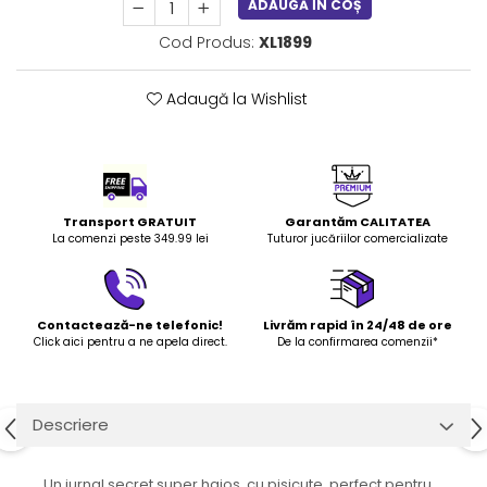
ADAUGĂ ÎN COȘ
LEGO Art
Cod Produs:
XL1899
LEGO Creator Expert
LEGO Architecture
Adaugă la Wishlist
LEGO Ideas
LEGO Speed Champions
Transport GRATUIT
Garantăm CALITATEA
La comenzi peste 349.99 lei
Tuturor jucăriilor comercializate
Contactează-ne telefonic!
Livrăm rapid în 24/48 de ore
Click aici pentru a ne apela direct.
De la confirmarea comenzii*
Descriere
Un jurnal secret super haios, cu pisicute, perfect pentru