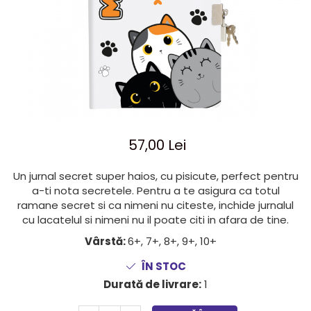
Jocuri cu unicorni
Jucării de baie
LEGO Creator
Jocuri educative pentru
Jocuri cu dinozauri
Jucării de pluș
LEGO Friends
școală/grădiniță
LEGO Ninjago
Agende
LEGO Minecraft
Cărţi de colorat, activități, apa
LEGO DREAMZzz
Accesorii diverse
LEGO Star Wars
LEGO Gabby s Dollhouse
57,00 Lei
LEGO Harry Potter
LEGO Marvel Super Heroes
Un jurnal secret super haios, cu pisicute, perfect pentru
a-ti nota secretele. Pentru a te asigura ca totul
LEGO Super Heroes DC
ramane secret si ca nimeni nu citeste, inchide jurnalul
LEGO Super Mario
cu lacatelul si nimeni nu il poate citi in afara de tine.
LEGO Jurassic World
Vârstă:
6+, 7+, 8+, 9+, 10+
LEGO Sonic the Hedgehog
ÎN STOC
LEGO Wicked
Durată de livrare:
1
LEGO Animal Crossing