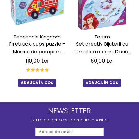
Peaceable Kingdom
Totum
Firetruck pups puzzle -
Set creativ Bijuterii cu
Masina de pompieri,
tematica ocean, Disney
puzzle mare de podea
Princess
110,00 Lei
60,00 Lei
ADAUGĂ ÎN COȘ
ADAUGĂ ÎN COȘ
NEWSLETTER
Nu rata ofertele și promoțiile noastre