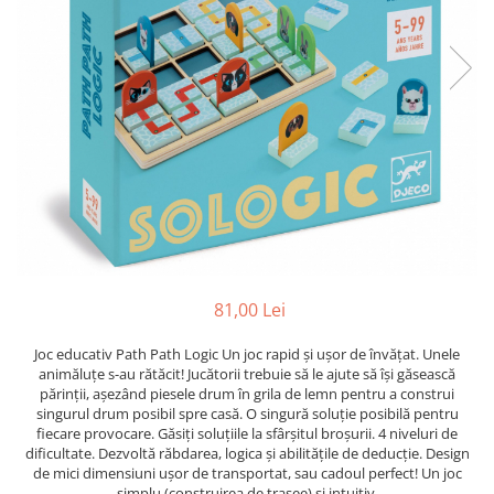
Jocuri cu unicorni
Jucării de baie
LEGO Creator
Jocuri educative pentru
Jocuri cu dinozauri
Jucării de pluș
LEGO Friends
școală/grădiniță
LEGO Ninjago
Agende
LEGO Minecraft
Cărţi de colorat, activități, apa
LEGO DREAMZzz
Accesorii diverse
LEGO Star Wars
LEGO Gabby s Dollhouse
LEGO Harry Potter
LEGO Marvel Super Heroes
LEGO Super Heroes DC
81,00 Lei
LEGO Super Mario
Joc educativ Path Path Logic Un joc rapid și ușor de învățat. Unele
animăluțe s-au rătăcit! Jucătorii trebuie să le ajute să își găsească
LEGO Jurassic World
părinții, așezând piesele drum în grila de lemn pentru a construi
LEGO Sonic the Hedgehog
singurul drum posibil spre casă. O singură soluție posibilă pentru
fiecare provocare. Găsiți soluțiile la sfârșitul broșurii. 4 niveluri de
LEGO Wicked
dificultate. Dezvoltă răbdarea, logica și abilitățile de deducție. Design
de mici dimensiuni ușor de transportat, sau cadoul perfect! Un joc
LEGO Animal Crossing
simplu (construirea de trasee) și intuitiv.