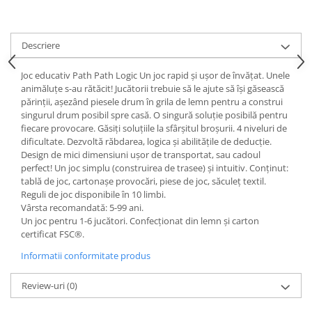
Descriere
Joc educativ Path Path Logic Un joc rapid și ușor de învățat. Unele
animăluțe s-au rătăcit! Jucătorii trebuie să le ajute să își găsească
părinții, așezând piesele drum în grila de lemn pentru a construi
singurul drum posibil spre casă. O singură soluție posibilă pentru
fiecare provocare. Găsiți soluțiile la sfârșitul broșurii. 4 niveluri de
dificultate. Dezvoltă răbdarea, logica și abilitățile de deducție.
Design de mici dimensiuni ușor de transportat, sau cadoul
perfect! Un joc simplu (construirea de trasee) și intuitiv. Conținut:
tablă de joc, cartonașe provocări, piese de joc, săculeț textil.
Reguli de joc disponibile în 10 limbi.
Vârsta recomandată: 5-99 ani.
Un joc pentru 1-6 jucători. Confecționat din lemn și carton
certificat FSC®.
Informatii conformitate produs
Review-uri
(0)