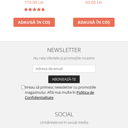
mare de podea
Princess
110,00 Lei
60,00 Lei
ADAUGĂ ÎN COȘ
ADAUGĂ ÎN COȘ
NEWSLETTER
Nu rata ofertele și promoțiile noastre
Vreau să primesc newsletter cu promoțiile
magazinului. Află mai multe în
Politica de
Confidentialitate
SOCIAL
Urmărește-ne în social media