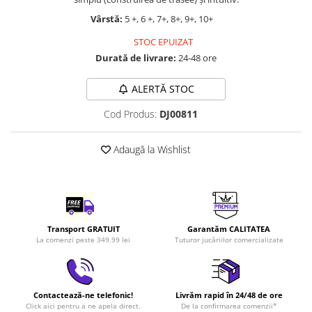
LEGO Art
Vârstă:
5 +, 6 +, 7+, 8+, 9+, 10+
LEGO Creator Expert
STOC EPUIZAT
LEGO Architecture
Durată de livrare:
24-48 ore
LEGO Ideas
ALERTĂ STOC
LEGO Speed Champions
Cod Produs:
DJ00811
Adaugă la Wishlist
Transport GRATUIT
Garantăm CALITATEA
La comenzi peste 349.99 lei
Tuturor jucăriilor comercializate
Contactează-ne telefonic!
Livrăm rapid în 24/48 de ore
Click aici pentru a ne apela direct.
De la confirmarea comenzii*