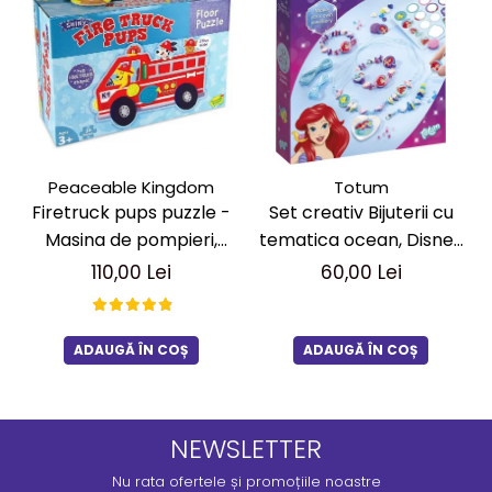
Peaceable Kingdom
Totum
Firetruck pups puzzle -
Set creativ Bijuterii cu
Masina de pompieri,
tematica ocean, Disney
puzzle mare de podea
Princess
110,00 Lei
60,00 Lei
ADAUGĂ ÎN COȘ
ADAUGĂ ÎN COȘ
NEWSLETTER
Nu rata ofertele și promoțiile noastre