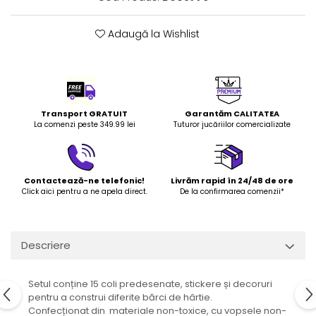
LEGO Art
Adaugă la Wishlist
LEGO Creator Expert
LEGO Architecture
LEGO Ideas
LEGO Speed Champions
Transport GRATUIT
Garantăm CALITATEA
La comenzi peste 349.99 lei
Tuturor jucăriilor comercializate
Contactează-ne telefonic!
Livrăm rapid în 24/48 de ore
Click aici pentru a ne apela direct.
De la confirmarea comenzii*
Descriere
Setul conține 15 coli predesenate, stickere și decoruri
pentru a construi diferite bărci de hârtie.
Confecționat din materiale non-toxice, cu vopsele non-