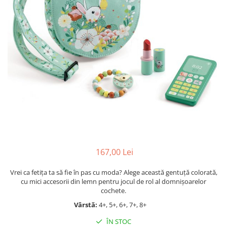
Jocuri cu unicorni
Jucării de baie
LEGO Creator
Jocuri educative pentru
Jocuri cu dinozauri
Jucării de pluș
LEGO Friends
școală/grădiniță
LEGO Ninjago
Agende
LEGO Minecraft
Cărţi de colorat, activități, apa
LEGO DREAMZzz
Accesorii diverse
LEGO Star Wars
LEGO Gabby s Dollhouse
LEGO Harry Potter
LEGO Marvel Super Heroes
LEGO Super Heroes DC
167,00 Lei
LEGO Super Mario
Vrei ca fetița ta să fie în pas cu moda? Alege această gentuță colorată,
LEGO Jurassic World
cu mici accesorii din lemn pentru jocul de rol al domnișoarelor
LEGO Sonic the Hedgehog
cochete.
LEGO Wicked
Vârstă:
4+, 5+, 6+, 7+, 8+
LEGO Animal Crossing
ÎN STOC