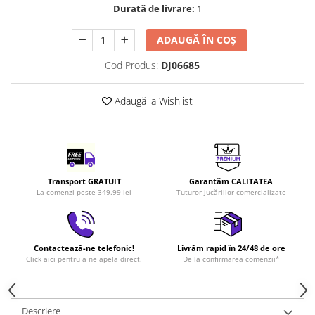
Durată de livrare:
1
LEGO Art
LEGO Creator Expert
ADAUGĂ ÎN COȘ
LEGO Architecture
Cod Produs:
DJ06685
LEGO Ideas
LEGO Speed Champions
Adaugă la Wishlist
Transport GRATUIT
Garantăm CALITATEA
La comenzi peste 349.99 lei
Tuturor jucăriilor comercializate
Contactează-ne telefonic!
Livrăm rapid în 24/48 de ore
Click aici pentru a ne apela direct.
De la confirmarea comenzii*
Descriere