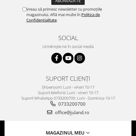
Vreau să primesc newsletter cu promoțiile
magazinului. Află mai multe în
Politica de
Confidentialitate
SOCIAL
Urmărește-ne în social media
SUPORT CLIENȚI
Showroom: Luni - vineri 10-17
Suport telefonic Luni - vineri 10-17
Suport WhatsApp 0733200700: Luni - Duminica 10-17
0733200700
office@juland.ro
MAGAZINUL MEU