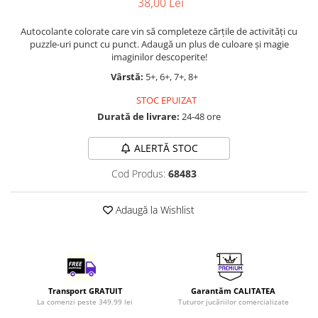
38,00 Lei
LEGO Art
Autocolante colorate care vin să completeze cărţile de activități cu
LEGO Creator Expert
puzzle-uri punct cu punct. Adaugă un plus de culoare şi magie
LEGO Architecture
imaginilor descoperite!
Vârstă:
5+, 6+, 7+, 8+
LEGO Ideas
STOC EPUIZAT
LEGO Speed Champions
Durată de livrare:
24-48 ore
ALERTĂ STOC
Cod Produs:
68483
Adaugă la Wishlist
Transport GRATUIT
Garantăm CALITATEA
La comenzi peste 349.99 lei
Tuturor jucăriilor comercializate