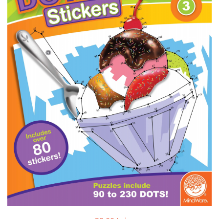
Jocuri cu unicorni
Jucării de baie
LEGO Creator
Jocuri educative pentru
Jocuri cu dinozauri
Jucării de pluș
LEGO Friends
școală/grădiniță
LEGO Ninjago
Agende
LEGO Minecraft
Cărţi de colorat, activități, apa
LEGO DREAMZzz
Accesorii diverse
LEGO Star Wars
LEGO Gabby s Dollhouse
LEGO Harry Potter
LEGO Marvel Super Heroes
LEGO Super Heroes DC
LEGO Super Mario
LEGO Jurassic World
LEGO Sonic the Hedgehog
LEGO Wicked
LEGO Animal Crossing