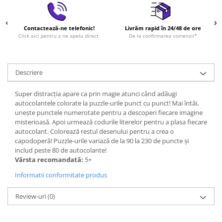
Contactează-ne telefonic!
Livrăm rapid în 24/48 de ore
Click aici pentru a ne apela direct.
De la confirmarea comenzii*
Descriere
Super distracția apare ca prin magie atunci când adăugi
autocolantele colorate la puzzle-urile punct cu punct! Mai întâi,
uneşte punctele numerotate pentru a descoperi fiecare imagine
misterioasă. Apoi urmează codurile literelor pentru a plasa fiecare
autocolant. Colorează restul desenului pentru a crea o
capodoperă! Puzzle-urile variază de la 90 la 230 de puncte și
includ peste 80 de autocolante!
Vârsta recomandată:
5+
Informatii conformitate produs
Review-uri
(0)