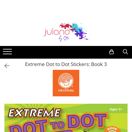
Jocuri educative
Jucării
Jucării exterior
Rechizite școlare
Idei de cadouri
Vârstă
LEGO®
Articole plajă
Mama și bebe
Accesorii
Jocuri de societate
Jucării din lemn
Biciclete
Recipiente alimentare
Idei de cadouri sub 50 lei
Jucării copii 0-2 ani
LEGO Minifigurine
Jucării de apă și nisip
Premergatoare / Antemergatoare
Ceasuri copii si adulti
Jocuri de cooperare
Jucării de rol
Trotinete
Ghiozdane
Idei de cadouri sub 100 de lei
Jucării copii 3-4 ani
LEGO Minions
Centre de activități
Truse machiaj copii
Jocuri logice
Jucării bebeluși
Triciclete
Penare
Idei de cadouri sub 150 de lei
Jucării copii 5-6 ani
LEGO FORTNITE
Gentute
Jocuri creative
Jucării de buzunar/călătorie
Accesorii biciclete
Creioane Colorate
VOUCHERE CADOU
Jucării copii 7-8 ani
LEGO Wednesday
Portofele si tocuri de ochelari
Extreme Dot to Dot Stickers: Book 3
Jocuri construcție
Jucării muzicale
Leagăne și balansoare
Carioci
Jucării copii 10+
LEGO Bluey
Jocuri de memorie pentru copii
Jucării senzoriale
Sport și drumeție
Acuarele, Tempera, Pensule
LEGO Colectia Botanica
Jocuri magnetice
Jucării Montessori
Umbrele
Plastilină
LEGO DUPLO
Jocuri de magie
Nisip Kinetic
Jucării de exterior și grădină
Stilouri și pixuri
LEGO Classic
Jucării științifice și experimente
Mașinuțe și pistoale
Mașinuțe, tractoare și excavatoare
Set de colorat
LEGO City
Puzzle
Figurine
Art & Craft
LEGO Technic
Jocuri interactive
Păpuși
Pictura pe față și tatuaje pentru
LEGO Disney
copii