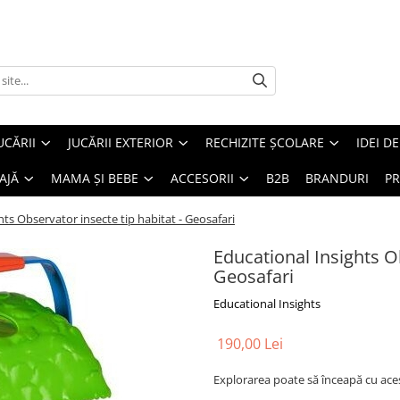
UCĂRII
JUCĂRII EXTERIOR
RECHIZITE ȘCOLARE
IDEI D
AJĂ
MAMA ȘI BEBE
ACCESORII
B2B
BRANDURI
PR
hts Observator insecte tip habitat - Geosafari
Educational Insights Ob
Geosafari
Educational Insights
190,00 Lei
Explorarea poate să înceapă cu aces