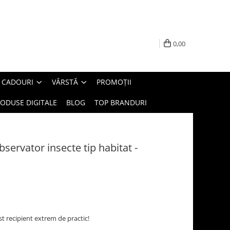
0,00
E CADOURI
VÂRSTĂ
PROMOȚII
ODUSE DIGITALE
BLOG
TOP BRANDURI
servator insecte tip habitat -
t recipient extrem de practic!