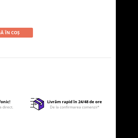
Ă ÎN COȘ
fonic!
Livrăm rapid în 24/48 de ore
a direct.
De la confirmarea comenzii*