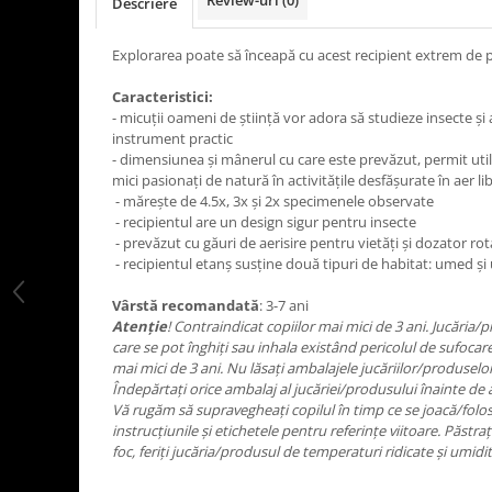
Review-uri
(0)
Descriere
LEGO Art
LEGO Creator Expert
Explorarea poate să înceapă cu acest recipient extrem de p
LEGO Architecture
Caracteristici:
- micuţii oameni de ştiinţă vor adora să studieze insecte şi
LEGO Ideas
instrument practic
LEGO Speed Champions
- dimensiunea şi mânerul cu care este prevăzut, permit utiliz
mici pasionaţi de natură în activităţile desfăşurate în aer lib
- măreşte de 4.5x, 3x şi 2x specimenele observate
- recipientul are un design sigur pentru insecte
- prevăzut cu găuri de aerisire pentru vietăţi şi dozator r
- recipientul etanş susţine două tipuri de habitat: umed şi 
Vârstă recomandată
: 3-7 ani
Atenţie
! Contraindicat copiilor mai mici de 3 ani. Jucăria
care se pot înghiţi sau inhala existând pericolul de sufocare
mai mici de 3 ani. Nu lăsaţi ambalajele jucăriilor/produselo
Îndepărtaţi orice ambalaj al jucăriei/produsului înainte de 
Vă rugăm să supravegheaţi copilul în timp ce se joacă/folos
instrucţiunile şi etichetele pentru referinţe viitoare. Păstr
foc, feriţi jucăria/produsul de temperaturi ridicate şi umidit