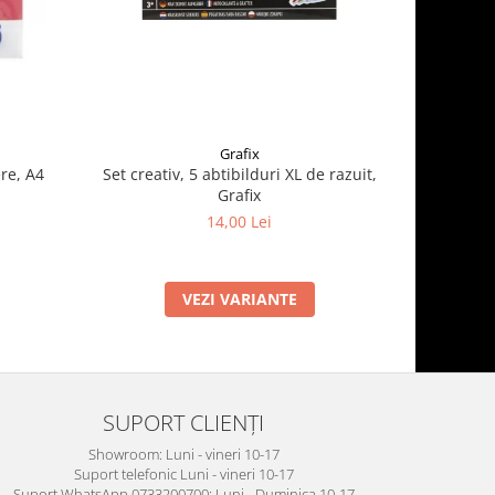
Grafix
re, A4
Set creativ, 5 abtibilduri XL de razuit,
Cauldron 
Grafix
14,00 Lei
VEZI VARIANTE
SUPORT CLIENȚI
Showroom: Luni - vineri 10-17
Suport telefonic Luni - vineri 10-17
Suport WhatsApp 0733200700: Luni - Duminica 10-17