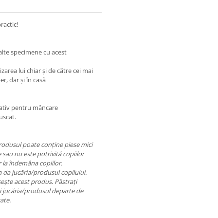
ractic!
 alte specimene cu acest
area lui chiar şi de către cei mai
er, dar şi în casă
otativ pentru mâncare
uscat.
/produsul poate conţine piese mici
 sau nu este potrivită copiilor
r la îndemâna copiilor.
a da jucăria/produsul copilului.
eşte acest produs. Păstraţi
aţi jucăria/produsul departe de
ate.