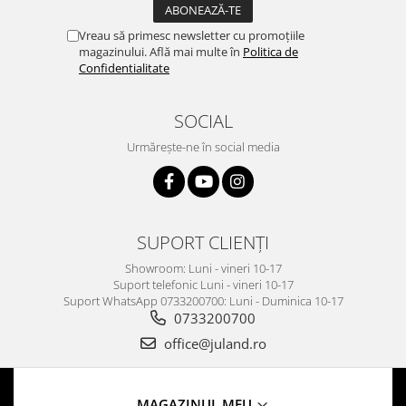
Vreau să primesc newsletter cu promoțiile
magazinului. Află mai multe în
Politica de
Confidentialitate
SOCIAL
Urmărește-ne în social media
SUPORT CLIENȚI
Showroom: Luni - vineri 10-17
Suport telefonic Luni - vineri 10-17
Suport WhatsApp 0733200700: Luni - Duminica 10-17
0733200700
office@juland.ro
MAGAZINUL MEU