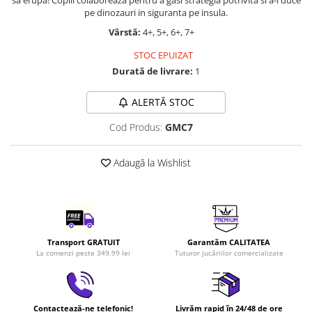
sa erupa! Copiii colaboreaza pentru a gasi strategia potrivita si a-i duce
LEGO Art
pe dinozauri in siguranta pe insula.
Vârstă:
4+, 5+, 6+, 7+
LEGO Creator Expert
LEGO Architecture
STOC EPUIZAT
Durată de livrare:
1
LEGO Ideas
LEGO Speed Champions
ALERTĂ STOC
Cod Produs:
GMC7
Adaugă la Wishlist
Transport GRATUIT
Garantăm CALITATEA
La comenzi peste 349.99 lei
Tuturor jucăriilor comercializate
Contactează-ne telefonic!
Livrăm rapid în 24/48 de ore