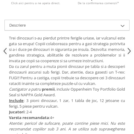
Click aici pentru a ne apela direct.
De la confirmarea comenzii*
Descriere
Trei dinozauri s-au pierdut printre ferigile uriase, iar vulcanul este
gata sa erupa! Copiii colaboreaza pentru a gasi strategia potrivita
si a-i duce pe dinozauri in siguranta pe insula. Dezvolta: memoria,
gandirea strategica, abilitatile de rezolvare a problemelor si ii
invata pe copii sa coopereze si sa urmeze instructiuni.
Da cu zarul pentru a muta pionii dinozaur pe tabla si a descoperi
dinozaurii ascunsi sub ferigi. Dar, atentie, daca gasesti un T-rex:
FUGI!! Pentru a castiga, copiii trebuie sa descopere cei 3 dinozauri
rataciti inainte sa completeze puzzle-ul cu vulcan.
Castigator a patru
premii
, inclusiv Oppenheim Toy Portfolio Gold
Seal si NAPPA Gold Award.
Include
: 3 pioni dinozaur, 1 zar, 1 tabla de joc, 12 jetoane cu
ferigi, 5 piese pentru vulcan.
Jucatori
: 2-4
Varsta recomandata
:4+
Atentie: pericol de sufocare, poate contine piese mici. Nu este
recomandat copiilor sub 3 ani. A se utiliza sub supravegherea