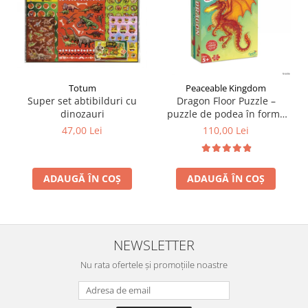
Totum
Peaceable Kingdom
Super set abtibilduri cu
Dragon Floor Puzzle –
dinozauri
puzzle de podea în forma
de dragon
47,00 Lei
110,00 Lei
ADAUGĂ ÎN COȘ
ADAUGĂ ÎN COȘ
NEWSLETTER
Nu rata ofertele și promoțiile noastre