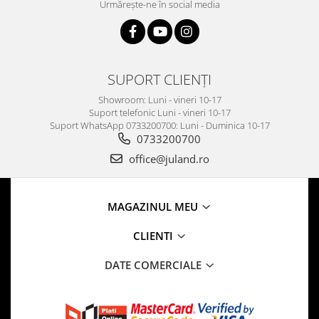
Urmărește-ne în social media
SUPORT CLIENȚI
Showroom: Luni - vineri 10-17
Suport telefonic Luni - vineri 10-17
Suport WhatsApp 0733200700: Luni - Duminica 10-17
0733200700
office@juland.ro
MAGAZINUL MEU
CLIENTI
DATE COMERCIALE