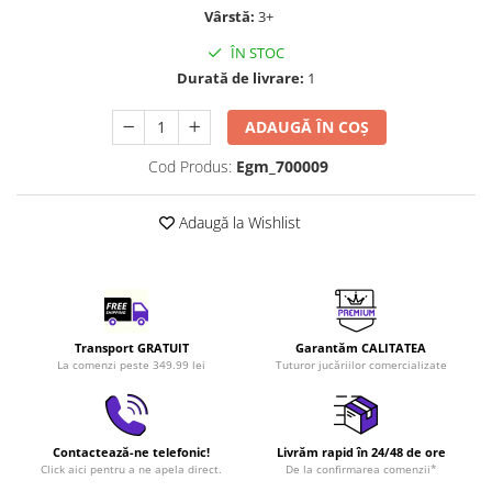
Vârstă:
3+
LEGO Art
LEGO Creator Expert
ÎN STOC
Durată de livrare:
1
LEGO Architecture
LEGO Ideas
ADAUGĂ ÎN COȘ
LEGO Speed Champions
Cod Produs:
Egm_700009
Adaugă la Wishlist
Transport GRATUIT
Garantăm CALITATEA
La comenzi peste 349.99 lei
Tuturor jucăriilor comercializate
Contactează-ne telefonic!
Livrăm rapid în 24/48 de ore
Click aici pentru a ne apela direct.
De la confirmarea comenzii*