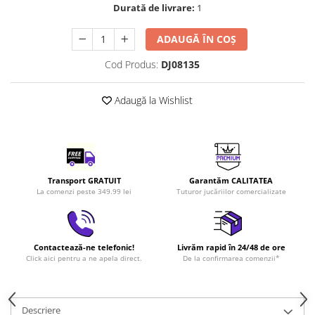
Durată de livrare:
1
LEGO Art
LEGO Creator Expert
ADAUGĂ ÎN COȘ
LEGO Architecture
Cod Produs:
DJ08135
LEGO Ideas
LEGO Speed Champions
Adaugă la Wishlist
Transport GRATUIT
Garantăm CALITATEA
La comenzi peste 349.99 lei
Tuturor jucăriilor comercializate
Contactează-ne telefonic!
Livrăm rapid în 24/48 de ore
Click aici pentru a ne apela direct.
De la confirmarea comenzii*
Descriere