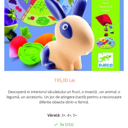
Jocuri cu unicorni
Jucării de baie
LEGO Creator
Jocuri educative pentru
Jocuri cu dinozauri
Jucării de pluș
LEGO Friends
școală/grădiniță
LEGO Ninjago
Agende
LEGO Minecraft
Cărţi de colorat, activități, apa
LEGO DREAMZzz
Accesorii diverse
LEGO Star Wars
LEGO Gabby s Dollhouse
LEGO Harry Potter
LEGO Marvel Super Heroes
LEGO Super Heroes DC
195,00 Lei
LEGO Super Mario
Descoperă in interiorul săculețului un fruct, o insectă , un animal, o
legumă, un accesoriu. Un joc de atingere (tactil) pentru a recunoaște
LEGO Jurassic World
diferite obiecte dintr-o fermă.
LEGO Sonic the Hedgehog
LEGO Wicked
Vârstă:
3+, 4+, 5+
LEGO Animal Crossing
ÎN STOC