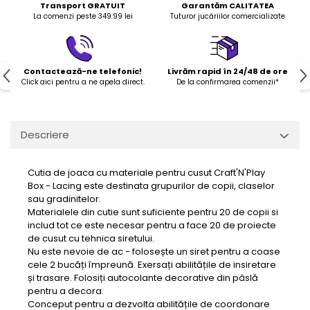
Transport GRATUIT
Garantăm CALITATEA
La comenzi peste 349.99 lei
Tuturor jucăriilor comercializate
Contactează-ne telefonic!
Livrăm rapid în 24/48 de ore
Click aici pentru a ne apela direct.
De la confirmarea comenzii*
Descriere
Cutia de joaca cu materiale pentru cusut Craft'N'Play
Box - Lacing este destinata grupurilor de copii, claselor
sau gradinitelor.
Materialele din cutie sunt suficiente pentru 20 de copii si
includ tot ce este necesar pentru a face 20 de proiecte
de cusut cu tehnica siretului.
Nu este nevoie de ac - folosește un siret pentru a coase
cele 2 bucăți împreună. Exersați abilitățile de insiretare
și trasare. Folosiți autocolante decorative din pâslă
pentru a decora.
Conceput pentru a dezvolta abilitățile de coordonare