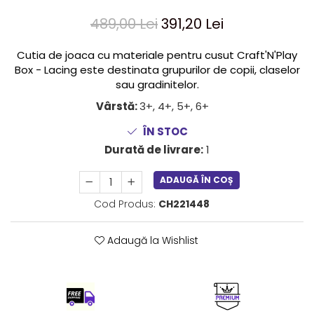
LEGO Art
489,00 Lei
391,20 Lei
LEGO Creator Expert
Cutia de joaca cu materiale pentru cusut Craft'N'Play
LEGO Architecture
Box - Lacing este destinata grupurilor de copii, claselor
LEGO Ideas
sau gradinitelor.
LEGO Speed Champions
Vârstă:
3+, 4+, 5+, 6+
ÎN STOC
Durată de livrare:
1
ADAUGĂ ÎN COȘ
Cod Produs:
CH221448
Adaugă la Wishlist