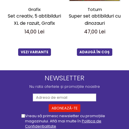
Grafix
Totum
Set creativ, 5 abtibilduri
Super set abtibilduri cu
XL de razuit, Grafix
dinozauri
14,00 Lei
47,00 Lei
VEZI VARIANTE
ADAUGĂ ÎN COȘ
NEWSLETTER
Nu rata ofertele și promoțiile noastre
Vreau să primesc newsletter cu promoțiile
magazinului. Află mai multe în
Politica de
Confidentialitate