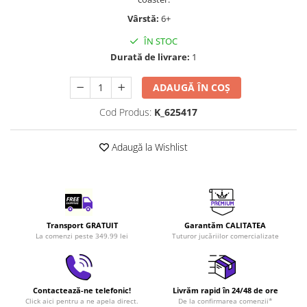
LEGO Art
Vârstă:
6+
LEGO Creator Expert
ÎN STOC
LEGO Architecture
Durată de livrare:
1
LEGO Ideas
ADAUGĂ ÎN COȘ
LEGO Speed Champions
Cod Produs:
K_625417
Adaugă la Wishlist
Transport GRATUIT
Garantăm CALITATEA
La comenzi peste 349.99 lei
Tuturor jucăriilor comercializate
Contactează-ne telefonic!
Livrăm rapid în 24/48 de ore
Click aici pentru a ne apela direct.
De la confirmarea comenzii*