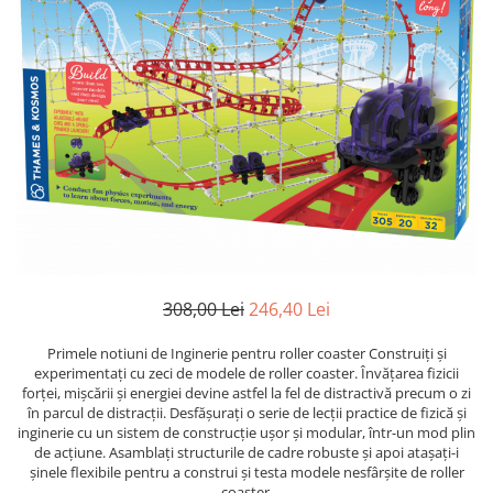
Jocuri cu unicorni
Jucării de baie
LEGO Creator
Jocuri educative pentru
Jocuri cu dinozauri
Jucării de pluș
LEGO Friends
școală/grădiniță
LEGO Ninjago
Agende
LEGO Minecraft
Cărţi de colorat, activități, apa
LEGO DREAMZzz
Accesorii diverse
LEGO Star Wars
LEGO Gabby s Dollhouse
LEGO Harry Potter
LEGO Marvel Super Heroes
LEGO Super Heroes DC
308,00 Lei
246,40 Lei
LEGO Super Mario
Primele notiuni de Inginerie pentru roller coaster Construiți și
experimentați cu zeci de modele de roller coaster. Învățarea fizicii
LEGO Jurassic World
forței, mișcării și energiei devine astfel la fel de distractivă precum o zi
LEGO Sonic the Hedgehog
în parcul de distracții. Desfășurați o serie de lecții practice de fizică și
inginerie cu un sistem de construcție ușor și modular, într-un mod plin
LEGO Wicked
de acțiune. Asamblați structurile de cadre robuste și apoi atașați-i
șinele flexibile pentru a construi și testa modele nesfârșite de roller
LEGO Animal Crossing
coaster.