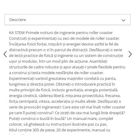
Descriere
Kit STEM Primele notiuni de Inginerie pentru roller coaster
Construiți și experimentați cu zeci de modele de roller coaster.
Învățarea fizicii forței, mișcării și energiei devine astfel la fel de
distractivă precum o zi în parcul de distracții. Desfășurați o serie
de lecții practice de fizică și inginerie cu un sistem de construcție
ușor și modular, într-un mod plin de acțiune. Asamblați
structurile de cadre robuste și apoi atașați-i șinele flexibile pentru
a construi și testa modele nesfârșite de roller coaster.
Experimentați variind greutatea mașinilor corelată cu panta,
lungimea și direcția pistei. Obțineți o introducere practică în
multe principii de fizică, inclusiv gravitația, energia potențială,
energia cinetică, căderea liberă, mișcarea proiectilului, frecarea,
forța centripetă, viteza, accelerația și multe altele. Desfășurați o
serie de provocări inginerești: Care este cel mai înalt roller coaster
pe care îl puteți construi? Ce ziceți de cea mai lungă linie dreaptă?
Puteți construi o buclă în buclă? Un manual mare, complet
colorat, vă ghidează cu instrucțiuni ilustrate pas cu pas.
Kitul conține 305 de piese, 20 de experimente, manual cu