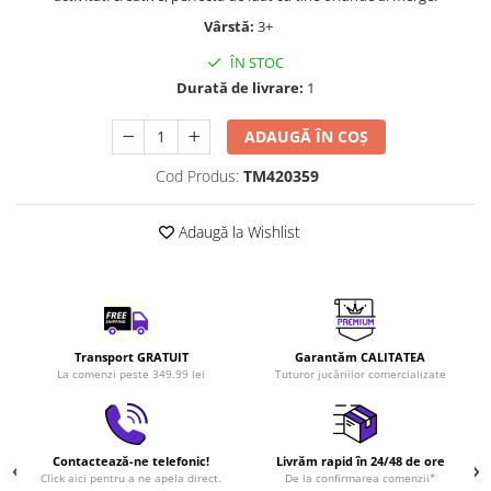
LEGO Art
Vârstă:
3+
LEGO Creator Expert
ÎN STOC
LEGO Architecture
Durată de livrare:
1
LEGO Ideas
ADAUGĂ ÎN COȘ
LEGO Speed Champions
Cod Produs:
TM420359
Adaugă la Wishlist
Transport GRATUIT
Garantăm CALITATEA
La comenzi peste 349.99 lei
Tuturor jucăriilor comercializate
Contactează-ne telefonic!
Livrăm rapid în 24/48 de ore
Click aici pentru a ne apela direct.
De la confirmarea comenzii*