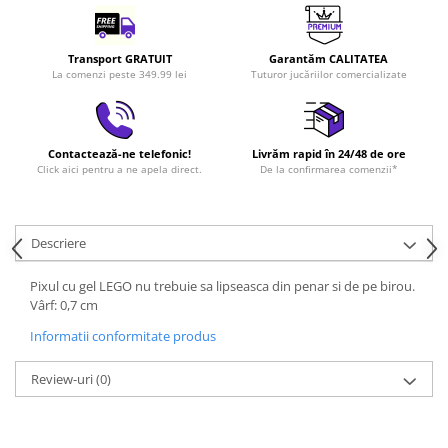
LEGO Art
LEGO Creator Expert
Transport GRATUIT
Garantăm CALITATEA
La comenzi peste 349.99 lei
Tuturor jucăriilor comercializate
LEGO Architecture
LEGO Ideas
LEGO Speed Champions
Contactează-ne telefonic!
Livrăm rapid în 24/48 de ore
Click aici pentru a ne apela direct.
De la confirmarea comenzii*
Descriere
Pixul cu gel LEGO nu trebuie sa lipseasca din penar si de pe birou.
Vârf: 0,7 cm
Informatii conformitate produs
Review-uri
(0)