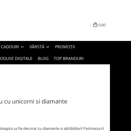
0,00
E CADOURI
VÂRSTĂ
PROMOȚII
ODUSE DIGITALE
BLOG
TOP BRANDURI
eu cu unicorni si diamante
teapta sa fie decorat cu diamante si abtibilduri! Pastreaza-ti