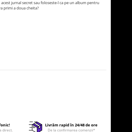
in acest jurnal secret sau foloseste-l ca pe un album pentru
va primi a doua cheita?
fonic!
Livrăm rapid în 24/48 de ore
a direct.
De la confirmarea comenzii*