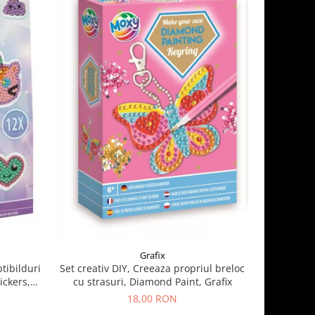
Grafix
btibilduri
Set creativ DIY, Creeaza propriul breloc
Set 
ickers,
cu strasuri, Diamond Paint, Grafix
18,00 RON