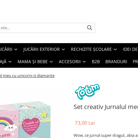
UCĂRII
JUCĂRII EXTERIOR
RECHIZITE ȘCOLARE
IDEI D
AJĂ
MAMA ȘI BEBE
ACCESORII
B2B
BRANDURI
PR
lul meu cu unicorni si diamante
Set creativ Jurnalul m
73,00 Lei
Wow, ce jurnal super dragut, abia as