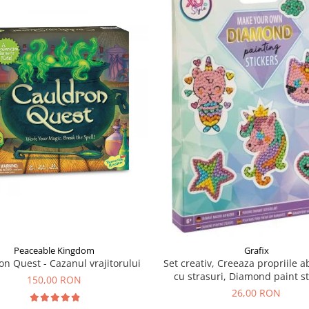
Peaceable Kingdom
Grafix
on Quest - Cazanul vrajitorului
Set creativ, Creeaza propriile a
cu strasuri, Diamond paint st
150,00 RON
Grafix
26,00 RON