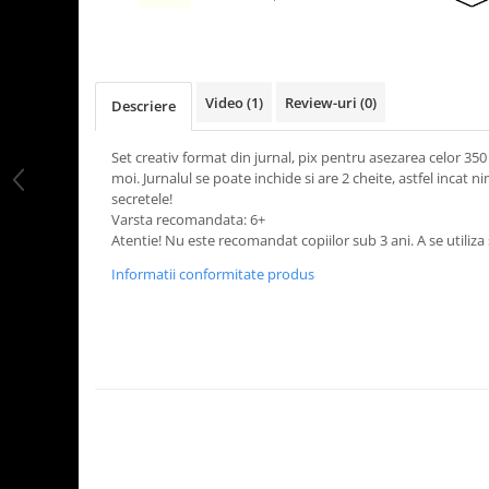
LEGO Art
LEGO Creator Expert
LEGO Architecture
Video
(1)
Review-uri
(0)
Descriere
LEGO Ideas
LEGO Speed Champions
Set creativ format din jurnal, pix pentru asezarea celor 350
moi. Jurnalul se poate inchide si are 2 cheite, astfel incat n
secretele!
Varsta recomandata: 6+
Atentie! Nu este recomandat copiilor sub 3 ani. A se utiliz
Informatii conformitate produs