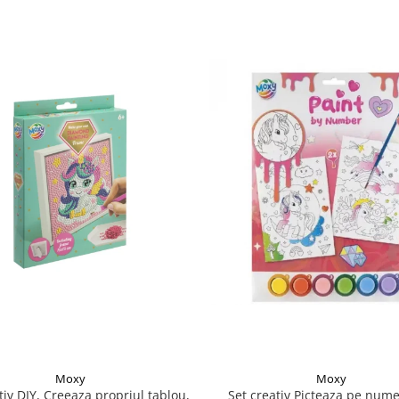
Moxy
Moxy
tiv DIY, Creeaza propriul tablou,
Set creativ Picteaza pe nume