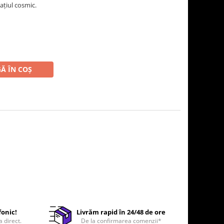
ațiul cosmic.
Ă ÎN COȘ
fonic!
Livrăm rapid în 24/48 de ore
a direct.
De la confirmarea comenzii*