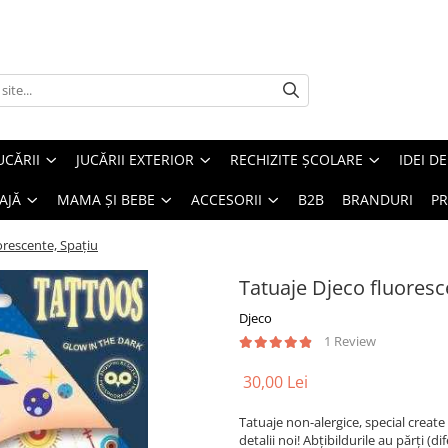
UCĂRII
JUCĂRII EXTERIOR
RECHIZITE ȘCOLARE
IDEI D
AJĂ
MAMA ȘI BEBE
ACCESORII
B2B
BRANDURI
PR
orescente, Spațiu
Tatuaje Djeco fluoresc
Djeco
1 Review
30,00 Lei
Tatuaje non-alergice, special create
detalii noi! Abțibildurile au părți (d