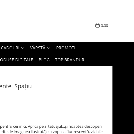
0,00
E CADOURI
VÂRSTĂ
PROMOȚII
ODUSE DIGITALE
BLOG
TOP BRANDURI
ente, Spațiu
 pentru cei mici. Aplică pe zi tatuajul…și noaptea descoperi
iferite de imaginea ilustrată) cu vopsea fluorescentă, vizibile