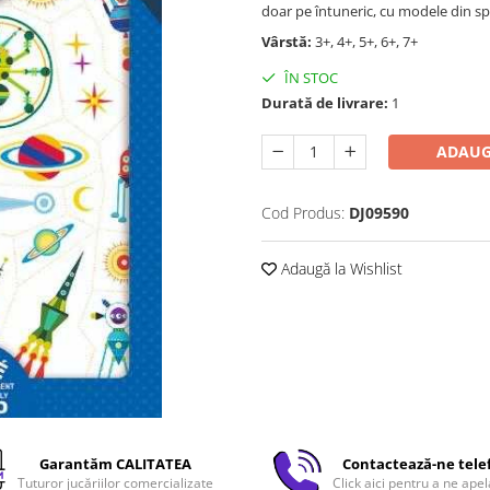
doar pe întuneric, cu modele din sp
Vârstă:
3+, 4+, 5+, 6+, 7+
ÎN STOC
Durată de livrare:
1
ADAUG
Cod Produs:
DJ09590
Adaugă la Wishlist
Garantăm CALITATEA
Contactează-ne tele
Tuturor jucăriilor comercializate
Click aici pentru a ne apel