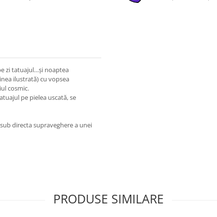
 pe zi tatuajul…și noaptea
ginea ilustrată) cu vopsea
iul cosmic.
atuajul pe pielea uscată, se
a sub directa supraveghere a unei
PRODUSE SIMILARE