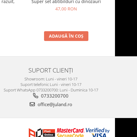
 razuit,
Set creativ
Super set abtibilduri cu dinozauri
cu stras
47,00 RON
ADAUGĂ ÎN COȘ
SUPORT CLIENȚI
Showroom: Luni - vineri 10-17
Suport telefonic Luni - vineri 10-17
Suport WhatsApp 0733200700: Luni - Duminica 10-17
0733200700
office@juland.ro