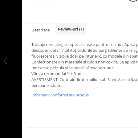
LEGO Art
LEGO Creator Expert
LEGO Architecture
Review-uri
(1)
Descriere
LEGO Ideas
LEGO Speed Champions
Tatuaje non-alergice, special create pentru cei mici. Aplică
descoperi detalii noi! Abțibildurile au părți (diferite de ima
fluorescentă, vizibile doar pe întuneric, cu modele din spaț
Confecționate din materiale și culori non-toxice. Se aplică t
umezește pelicula și se apasă câteva secunde.
Vârsta recomandată: + 3 ani.
AVERTISMENT: Contraindicat copiilor sub 3 ani. A se utiliz
persoane adulte.
Informatii conformitate produs