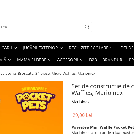
UCĂRII
JUCĂRII EXTERIOR
RECHIZITE ȘCOLARE
IDEI D
AJĂ
MAMA ȘI BEBE
ACCESORII
B2B
BRANDURI
PR
 calatorie, Broscuta, 34 piese, Micro Waffles, Marioinex
Set de constructie de c
Waffles, Marioinex
Marioinex
29,00 Lei
Povestea Mini Waffle Pocket P
Marioinex, acolo unde a luat nastere