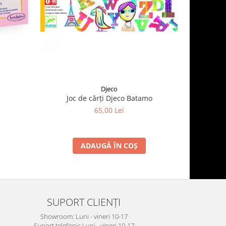
Djeco
Joc de cărți Djeco Batamo
Zmeu D
65,00 Lei
ADAUGĂ ÎN COȘ
SUPORT CLIENȚI
Showroom: Luni - vineri 10-17
Suport telefonic Luni - vineri 10-17