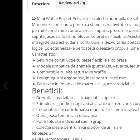
Review-uri
(0)
Descriere
LEGO Art
LEGO Creator Expert
🧩 Mini Waffle Pocket Pets este o colectie adorabila de setu
Marioinex, conceputa pentru a stimula creativitatea si imagi
LEGO Architecture
permite construirea unui animal simpatic, precum o purcelu
LEGO Ideas
caprita jucausa, folosind blocuri colorate si flexibile. Acest
intregi de distractie, dar si contribuie la dezvoltarea abilitat
LEGO Speed Champions
logice. Colectioneaza-le pe toate si creeaza-ti propria lum
Caracteristici:
🔸 Seturi de constructie cu piese flexibile si colorate
🔸 Modele simpatice de animale (purcelusa, veverita, iedut 
🔸 Compatibile cu alte seturi Mini Waffle
🔸 Design sigur si ergonomic, ideal pentru copii mici
🔸 Fabricate in Polonia, din materiale sigure si reciclabile
Beneficii:
✅ Dezvolta creativitatea si imaginatia copiilor
✅ Stimuleaza gandirea logica si abilitatile de rezolvare a p
✅ Imbunatateste coordonarea mana-ochi si motricitatea f
✅ Ofera joaca tematica si educativa
✅ Pot fi folosite individual sau in grup
✅ Colectia ideala pentru micii iubitori de animale
Nr piese: 34
Varsta recomandata: 3 ani+