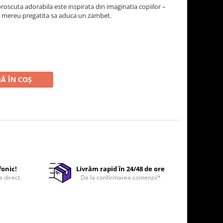
roscuta adorabila este inspirata din imaginatia copiilor –
i mereu pregatita sa aduca un zambet.
Ă ÎN COȘ
fonic!
Livrăm rapid în 24/48 de ore
a direct.
De la confirmarea comenzii*