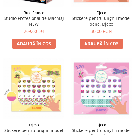
LEGO Art
Buki France
Djeco
LEGO Creator Expert
Studio Profesional de Machiaj
Stickere pentru unghii model
LEGO Architecture
NEW
pene, Djeco
209,00 Lei
30,00 RON
LEGO Ideas
LEGO Speed Champions
ADAUGĂ ÎN COȘ
ADAUGĂ ÎN COȘ
Djeco
Djeco
Stickere pentru unghii model
Stickere pentru unghii model