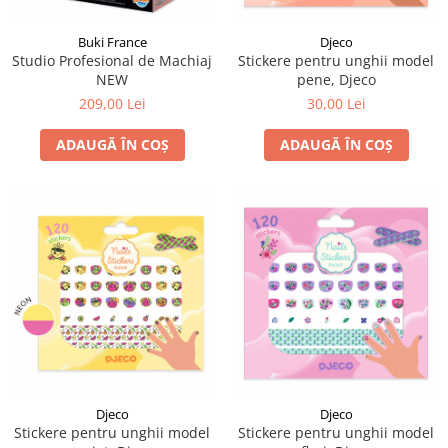
LEGO Art
Buki France
Djeco
LEGO Creator Expert
Studio Profesional de Machiaj
Stickere pentru unghii model
LEGO Architecture
NEW
pene, Djeco
209,00 Lei
30,00 Lei
LEGO Ideas
LEGO Speed Champions
ADAUGĂ ÎN COȘ
ADAUGĂ ÎN COȘ
Djeco
Djeco
Stickere pentru unghii model
Stickere pentru unghii model