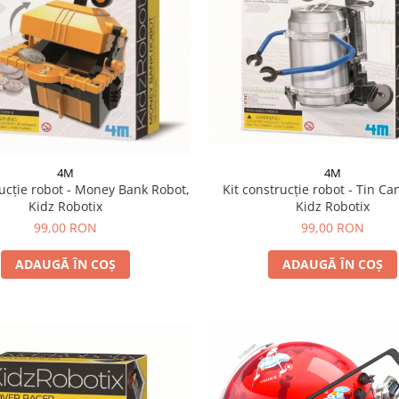
4M
4M
Kit construcție robot - Tin Ca
rucție robot - Money Bank Robot,
Kidz Robotix
Kidz Robotix
99,00 RON
99,00 RON
ADAUGĂ ÎN COȘ
ADAUGĂ ÎN COȘ