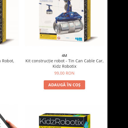
4M
n Robot,
Kit construcție robot - Tin Can Cable Car,
Kidz Robotix
99,00 RON
ADAUGĂ ÎN COȘ