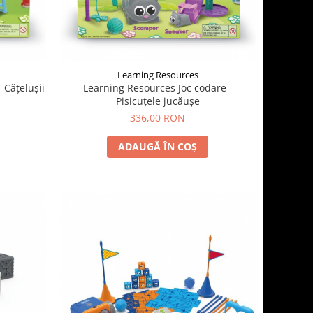
Learning Resources
 Căţeluşii
Learning Resources Joc codare -
Pisicuţele jucăuşe
336,00 RON
ADAUGĂ ÎN COȘ