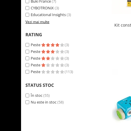
Buki France
(7)
LEGO Art
CYBOTRONiX
(3)
LEGO Creator Expert
Educational Insights
(3)
Vezi mai multe
LEGO Architecture
Kit cons
LEGO Ideas
RATING
LEGO Speed Champions
Peste
(3)
Peste
(3)
Peste
(3)
Peste
(3)
Peste
(113)
STATUS STOC
În stoc
(55)
Nu este in stoc
(58)