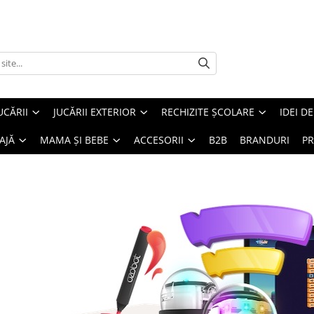
UCĂRII
JUCĂRII EXTERIOR
RECHIZITE ȘCOLARE
IDEI D
AJĂ
MAMA ȘI BEBE
ACCESORII
B2B
BRANDURI
PR