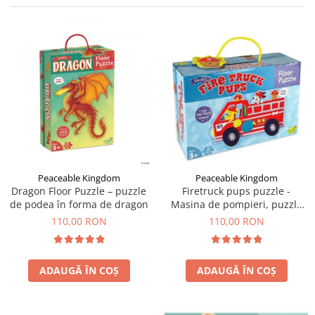
Jocuri cu unicorni
Jucării de baie
LEGO Creator
Jocuri educative pentru
Jocuri cu dinozauri
Jucării de pluș
LEGO Friends
școală/grădiniță
LEGO Ninjago
Agende
LEGO Minecraft
Cărţi de colorat, activități, apa
LEGO DREAMZzz
Accesorii diverse
LEGO Star Wars
LEGO Gabby s Dollhouse
LEGO Harry Potter
LEGO Marvel Super Heroes
Peaceable Kingdom
Peaceable Kingdom
Dragon Floor Puzzle – puzzle
Firetruck pups puzzle -
LEGO Super Heroes DC
de podea în forma de dragon
Masina de pompieri, puzzle
mare de podea
LEGO Super Mario
110,00 RON
110,00 RON
LEGO Jurassic World
LEGO Sonic the Hedgehog
ADAUGĂ ÎN COȘ
ADAUGĂ ÎN COȘ
LEGO Wicked
LEGO Animal Crossing