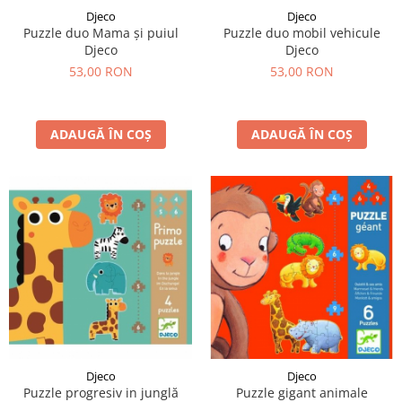
Djeco
Djeco
Puzzle duo Mama și puiul
Puzzle duo mobil vehicule
Djeco
Djeco
53,00 RON
53,00 RON
ADAUGĂ ÎN COȘ
ADAUGĂ ÎN COȘ
Djeco
Djeco
Puzzle progresiv in junglă
Puzzle gigant animale