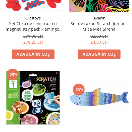
LEGO Art
LEGO Creator Expert
Clicstoys
Avenir
LEGO Architecture
Set Clixo de construit cu
Set de razuit Scratch Junior -
magnet, Itsy pack Flamingo-
Mica Mea Sirenă
LEGO Ideas
Turquoise 30
371,00 Lei
32,00 Lei
LEGO Speed Champions
278,25 Lei
24,00 Lei
ADAUGĂ ÎN COȘ
ADAUGĂ ÎN COȘ
-25%
-23%