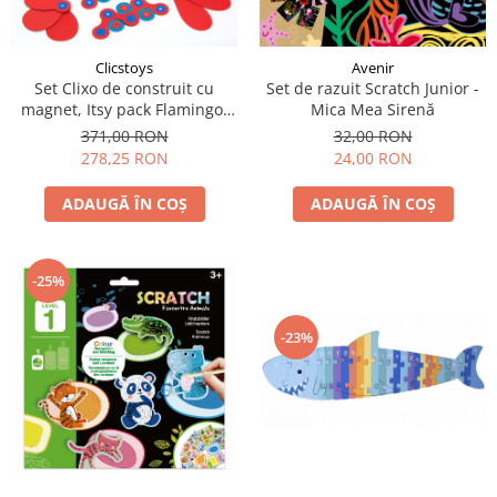
LEGO Art
LEGO Creator Expert
Clicstoys
Avenir
LEGO Architecture
Set Clixo de construit cu
Set de razuit Scratch Junior -
magnet, Itsy pack Flamingo-
Mica Mea Sirenă
LEGO Ideas
Turquoise 30
371,00 RON
32,00 RON
LEGO Speed Champions
278,25 RON
24,00 RON
ADAUGĂ ÎN COȘ
ADAUGĂ ÎN COȘ
-25%
-23%