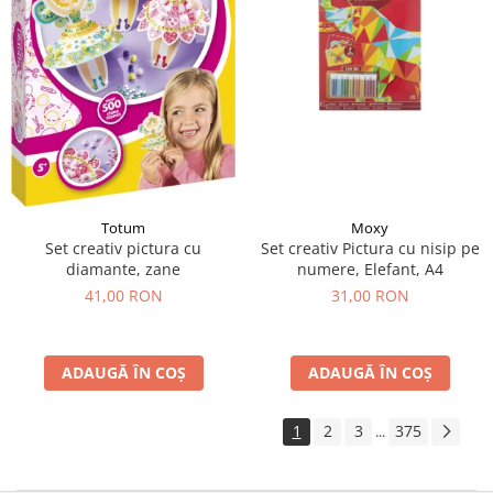
Moxy
Totum
Set creativ Pictura cu nisip pe
Set creativ pictura cu
numere, Elefant, A4
diamante, zane
31,00 RON
41,00 RON
ADAUGĂ ÎN COȘ
ADAUGĂ ÎN COȘ
1
2
3
375
...