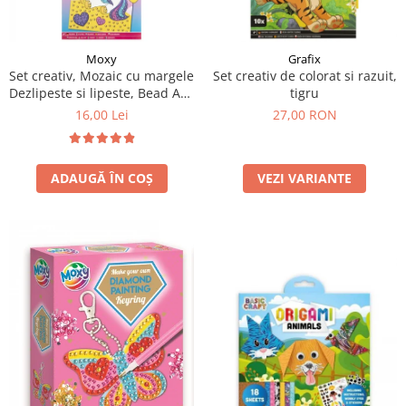
Moxy
Grafix
Set creativ, Mozaic cu margele
Set creativ de colorat si razuit,
Dezlipeste si lipeste, Bead Art,
tigru
unicorn, A5
16,00 Lei
27,00 RON
ADAUGĂ ÎN COȘ
VEZI VARIANTE