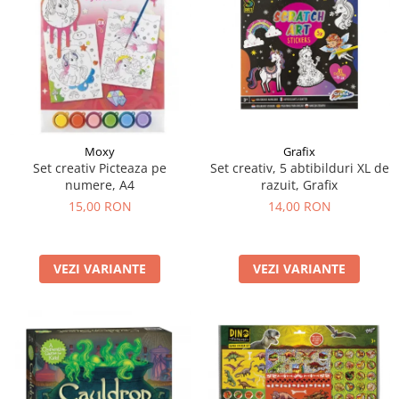
LEGO Art
LEGO Creator Expert
LEGO Architecture
LEGO Ideas
LEGO Speed Champions
Moxy
Grafix
Set creativ Picteaza pe
Set creativ, 5 abtibilduri XL de
numere, A4
razuit, Grafix
15,00 RON
14,00 RON
VEZI VARIANTE
VEZI VARIANTE