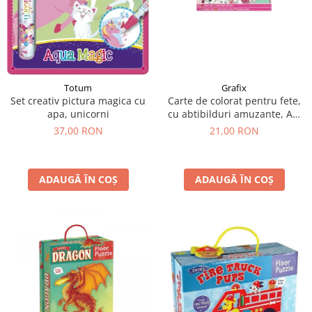
Grafix
Totum
Carte de colorat pentru fete,
Set creativ pictura magica cu
cu abtibilduri amuzante, A4,
apa, unicorni
24 pagini
21,00 RON
37,00 RON
ADAUGĂ ÎN COȘ
ADAUGĂ ÎN COȘ