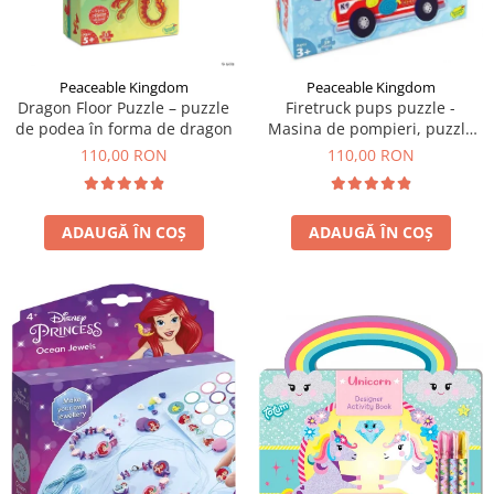
Peaceable Kingdom
Peaceable Kingdom
Dragon Floor Puzzle – puzzle
Firetruck pups puzzle -
de podea în forma de dragon
Masina de pompieri, puzzle
mare de podea
110,00 RON
110,00 RON
ADAUGĂ ÎN COȘ
ADAUGĂ ÎN COȘ