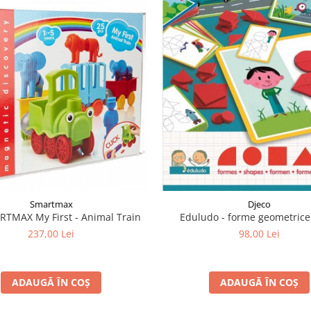
Smartmax
Djeco
RTMAX My First - Animal Train
Eduludo - forme geometrice
237,00 Lei
98,00 Lei
ADAUGĂ ÎN COȘ
ADAUGĂ ÎN COȘ