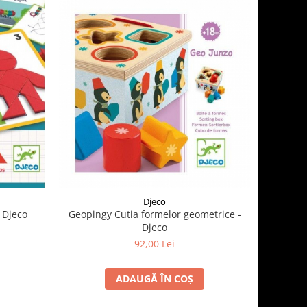
Djeco
 Djeco
Geopingy Cutia formelor geometrice -
Djeco
92,00 Lei
ADAUGĂ ÎN COȘ