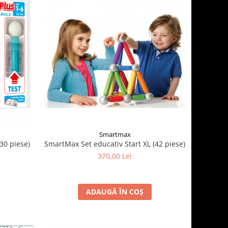
Smartmax
SmartMax Set educativ Start XL (42 piese)
30 piese)
370,00 Lei
ADAUGĂ ÎN COȘ