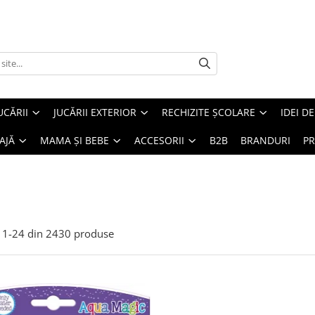
UCĂRII
JUCĂRII EXTERIOR
RECHIZITE ȘCOLARE
IDEI D
AJĂ
MAMA ȘI BEBE
ACCESORII
B2B
BRANDURI
PR
1-
24
din
2430
produse