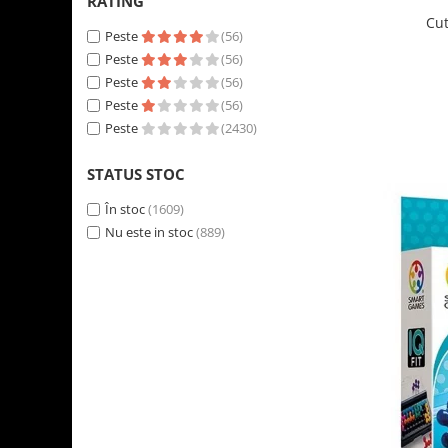
RATING
Cut
Peste
(56)
Peste
(56)
Peste
(56)
Peste
(56)
Peste
(2430)
STATUS STOC
În stoc
(1609)
Nu este in stoc
(889)