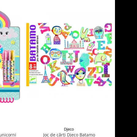
Djeco
 unicorni
Joc de cărți Djeco Batamo