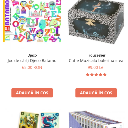
LEGO Art
LEGO Creator Expert
LEGO Architecture
LEGO Ideas
LEGO Speed Champions
Djeco
Trousselier
Joc de cărți Djeco Batamo
Cutie Muzicala balerina stea
65,00 RON
99,00 Lei
ADAUGĂ ÎN COȘ
ADAUGĂ ÎN COȘ