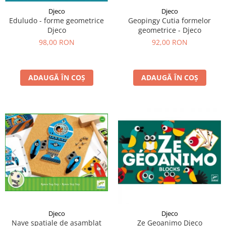
Djeco
Djeco
Eduludo - forme geometrice
Geopingy Cutia formelor
Djeco
geometrice - Djeco
98,00 RON
92,00 RON
ADAUGĂ ÎN COȘ
ADAUGĂ ÎN COȘ
Djeco
Djeco
Nave spațiale de asamblat
Ze Geoanimo Djeco