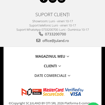
SUPORT CLIENȚI
Showroom: Luni - vineri 10-17
Suport telefonic Luni - vineri 10-17
Suport WhatsApp 0733200700: Luni - Duminica 10-17
0733200700
office@juland.ro
MAGAZINUL MEU
CLIENTI
DATE COMERCIALE
©Copyright SC JULAND BY OTI SRL 2026
Platforma E-commerce