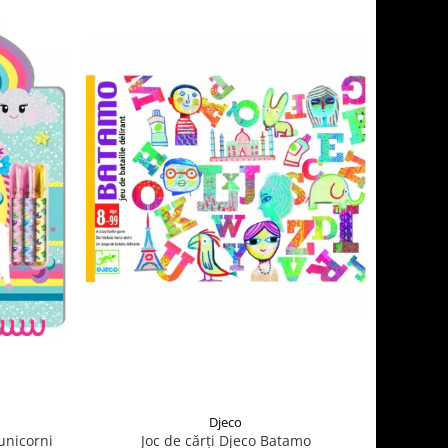
Djeco
 unicorni
Joc de cărți Djeco Batamo