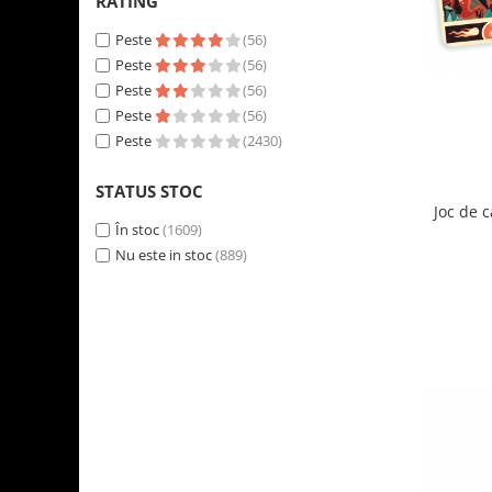
RATING
Peste
(56)
Peste
(56)
Peste
(56)
Peste
(56)
Peste
(2430)
STATUS STOC
Joc de 
În stoc
(1609)
Nu este in stoc
(889)