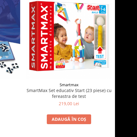
Smartmax
SmartMax Set educativ Start (23 piese) cu
fereastra de test
219,00 Lei
ADAUGĂ ÎN COȘ