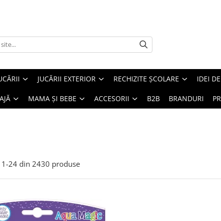
UCĂRII
JUCĂRII EXTERIOR
RECHIZITE ȘCOLARE
IDEI D
AJĂ
MAMA ȘI BEBE
ACCESORII
B2B
BRANDURI
PR
1-
24
din
2430
produse