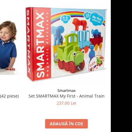
Smartmax
(42 piese)
Set SMARTMAX My First - Animal Train
237,00 Lei
ADAUGĂ ÎN COȘ