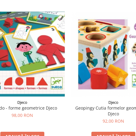
Djeco
Djeco
do - forme geometrice Djeco
Geopingy Cutia formelor geom
Djeco
98,00 RON
92,00 RON