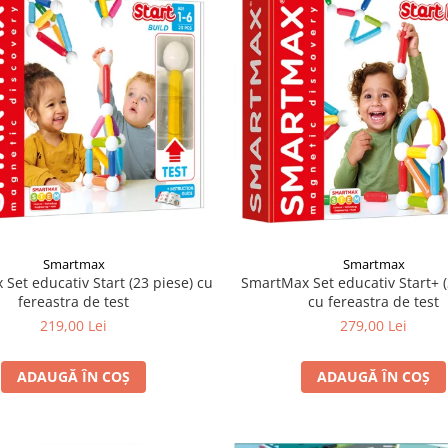
Smartmax
Smartmax
Set educativ Start (23 piese) cu
SmartMax Set educativ Start+ (
fereastra de test
cu fereastra de test
219,00 Lei
279,00 Lei
ADAUGĂ ÎN COȘ
ADAUGĂ ÎN COȘ