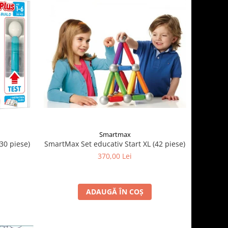
Smartmax
SmartMax Set educativ Start XL (42 piese)
30 piese)
370,00 Lei
ADAUGĂ ÎN COȘ