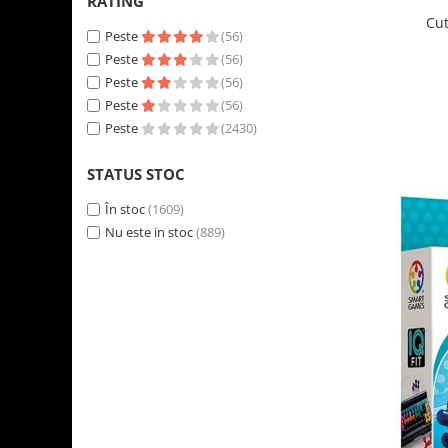
RATING
Cut
Peste
(56)
Peste
(56)
Peste
(56)
Peste
(56)
Peste
(2430)
STATUS STOC
În stoc
(1609)
Nu este in stoc
(889)