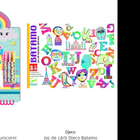
Djeco
 unicorni
Joc de cărți Djeco Batamo