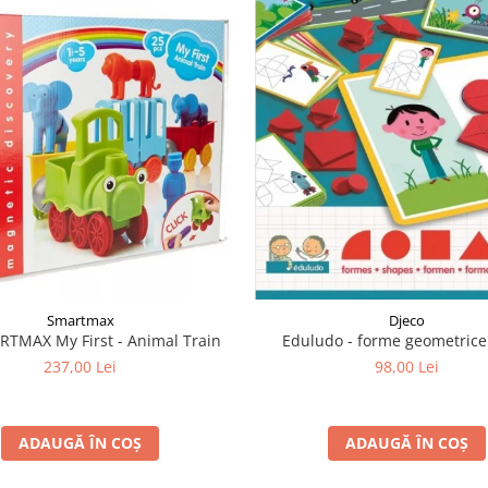
Smartmax
Djeco
RTMAX My First - Animal Train
Eduludo - forme geometrice
237,00 Lei
98,00 Lei
ADAUGĂ ÎN COȘ
ADAUGĂ ÎN COȘ