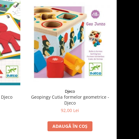
Djeco
 Djeco
Geopingy Cutia formelor geometrice -
Djeco
92,00 Lei
ADAUGĂ ÎN COȘ