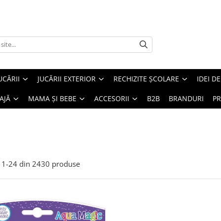
UCĂRII
JUCĂRII EXTERIOR
RECHIZITE ȘCOLARE
IDEI D
AJĂ
MAMA ȘI BEBE
ACCESORII
B2B
BRANDURI
PR
1-
24
din
2430
produse