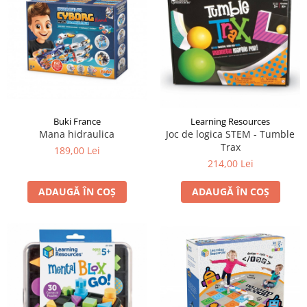
LEGO Art
LEGO Creator Expert
LEGO Architecture
LEGO Ideas
LEGO Speed Champions
Buki France
Learning Resources
Mana hidraulica
Joc de logica STEM - Tumble
Trax
189,00 Lei
214,00 Lei
ADAUGĂ ÎN COȘ
ADAUGĂ ÎN COȘ