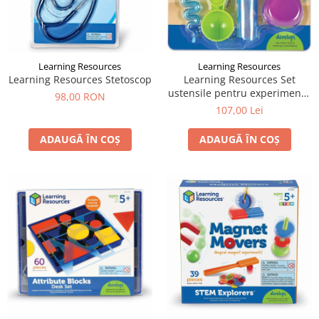
Learning Resources
Learning Resources
Learning Resources Stetoscop
Learning Resources Set
ustensile pentru experimente
98,00 RON
- Apă și Nisip
107,00 Lei
ADAUGĂ ÎN COȘ
ADAUGĂ ÎN COȘ