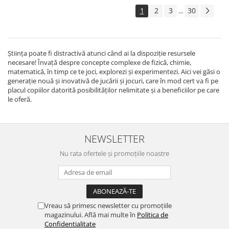
1
2
3
30
...
Știința poate fi distractivă atunci când ai la dispoziție resursele
necesare! Învață despre concepte complexe de fizică, chimie,
matematică, în timp ce te joci, explorezi și experimentezi. Aici vei găsi o
generație nouă și inovativă de jucării și jocuri, care în mod cert va fi pe
placul copiilor datorită posibilităților nelimitate și a beneficiilor pe care
le oferă.
NEWSLETTER
Nu rata ofertele și promoțiile noastre
Vreau să primesc newsletter cu promoțiile
magazinului. Află mai multe în
Politica de
Confidentialitate